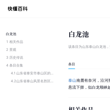
白龙池
白龙池
1
相关作品
该条目为
山东泰山白龙池
，
2
景观
3
历史传说
条目
4
条目合集
4.1
山东省泰安市泰山区的景点
泰山
南
麓
有奈河，沿河
4.2
山东省泰山风景名胜区西路游览线的主要景点
悬流下掷，似白龙顺峡
相关作品