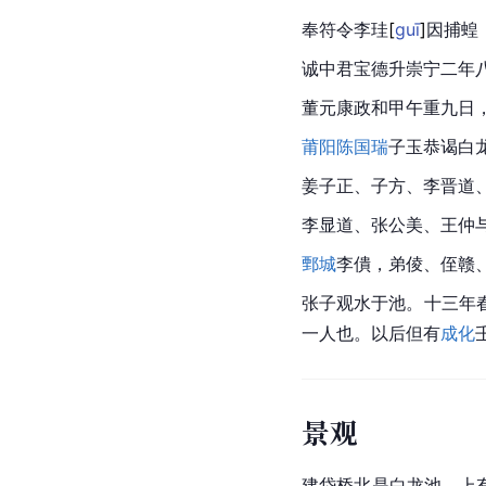
奉符令李
珪
[
guī
]
因捕蝗
诚中君宝德升崇宁二年
董元康政和甲午重九日
莆阳
陈国瑞
子玉恭谒白
姜子正、子方、李晋道
李显道、张公美、王仲
鄄城
李僓，弟倰、侄赣
张子观水于池。十三年
一人也。以后但有
成化
景观
建岱桥北是白龙池，上