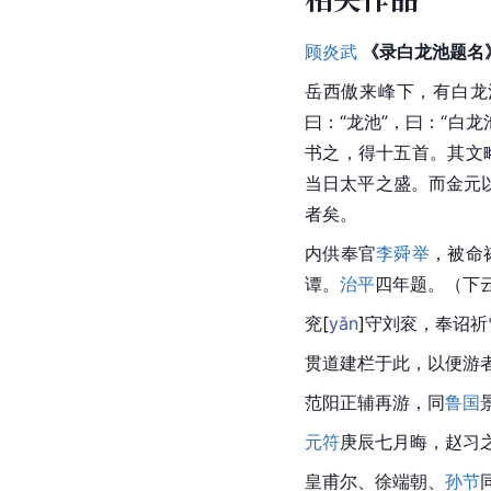
顾炎武
 《录白龙池题名
岳西傲来峰下，有白龙
曰：“龙池”，曰：“白
书之，得十五首。其文
当日太平之盛。而金元
者矣。
内供奉官
李舜举
，被命
谭。
治平
四年题。（下
兖
[
yǎn
]
守刘衮，奉诏祈
贯道建栏于此，以便游
范阳正辅再游，同
鲁国
元符
庚辰七月晦，赵习
皇甫尔、徐端朝、
孙节