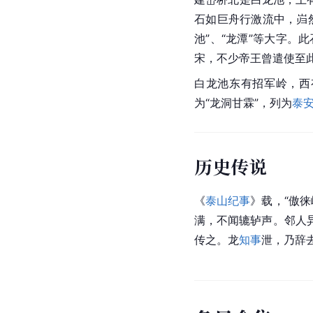
石如巨舟行激流中，岿
池”、“龙潭”等大字。
宋，不少帝王曾遣使至
白龙池东有招军岭，西
为“龙洞甘霖”，列为
泰
历史传说
《
泰山纪事
》载，“傲
满，不闻辘轳声。邻人
传之。龙
知事
泄，乃辞