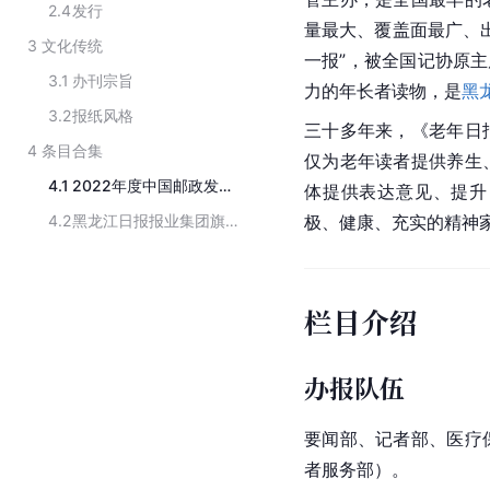
2.4
发行
量最大、覆盖面最广、
3
文化传统
一报”，被全国记协原主
3.1
办刊宗旨
力的年长者读物，是
黑
3.2
报纸风格
三十多年来，《老年日
4
条目合集
仅为老年读者提供养生
4.1
2022年度中国邮政发行百强榜
体提供表达意见、提升
4.2
黑龙江日报报业集团旗下报刊
极、健康、充实的精神
栏目介绍
办报队伍
要闻部、记者部、医疗
者服务部）。