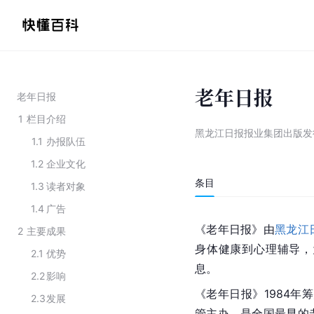
老年日报
老年日报
1
栏目介绍
黑龙江日报报业集团出版发
1.1
办报队伍
1.2
企业文化
条目
1.3
读者对象
1.4
广告
《老年日报》由
黑龙江
2
主要成果
身体健康到心理辅导，
2.1
优势
息。
2.2
影响
《老年日报》1984年
2.3
发展
管主办，是全国最早的