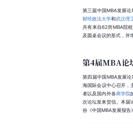
第三届中国MBA发展论坛
财经政法大学
和
武汉理
共有来自62所MBA
及
圆桌会议
的形式，并增
第4届MBA论
第四届中国MBA发展论
海国际
会议中心
召开，
者以及国内外各
商学院
次论坛发来贺信。本届论
份《中国MBA发展报告