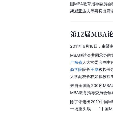
国MBA教育指导委员会
斯威亚达夫等嘉宾出席
第12届MBA
2011年6月18日，由
暨
MBA联谊会共同承办的
广东省
人大常委会副主
商学院
院长
王华
教授等
大学副校长
林如鹏
教授
来自全国近200所MB
MBA教育指导委员会领
除了评选出2010中国
一场重头戏——“中国