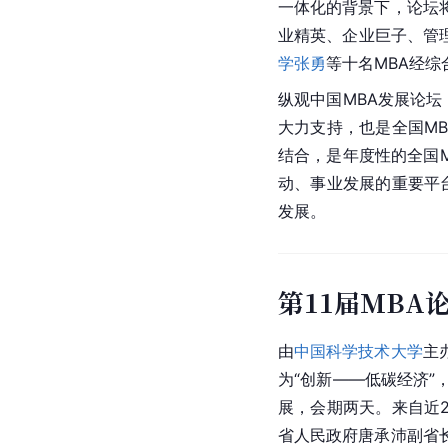
一体化
的背景下，论坛将
业精英、企业巨子、管
学
张勇
等十名MBA经综
纵观中国MBA发展论坛
大力支持，也是全国M
结合，是年度性的全国M
动、事业发展的重要平
发展。
第11届MBA
由
中国科学技术大学
主
为“创新——
低碳经济
”
展，会期两天。来自近2
省
人民政府唐承沛副省