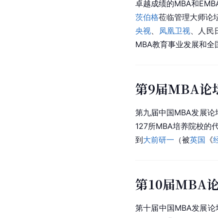
卓越成绩的MBA和EM
茨伯格
莅临管理大师论坛
央视
、
凤凰卫视
、人民
MBA教育事业发展和全
第9届MBA论
第九届中国MBA发展论
127所MBA培养院校
到
大前研一
（被
英国
《
第10届MBA
第十届中国MBA发展论