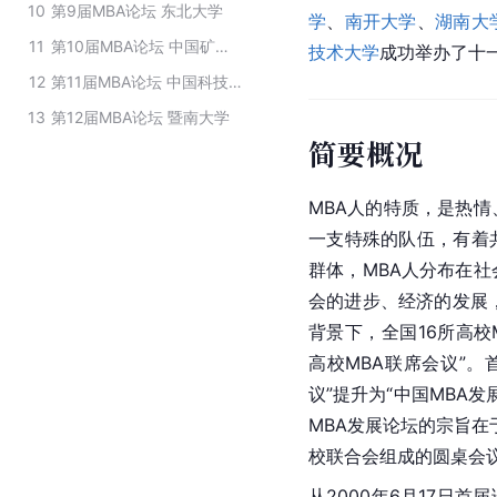
10
第9届MBA论坛 东北大学
学
、
南开大学
、
湖南大
11
第10届MBA论坛 中国矿业大学
技术大学
成功举办了十
12
第11届MBA论坛 中国科技大学
13
第12届MBA论坛 暨南大学
简要概况
MBA人的特质，是热
一支特殊的队伍，有着
群体，MBA人分布在
会的进步、经济的发展
背景下，全国16所高校
高校MBA
联席会议
”。
议”提升为“中国MBA发
MBA发展论坛的宗旨在
校联合会组成的
圆桌会
从2000年6月17日