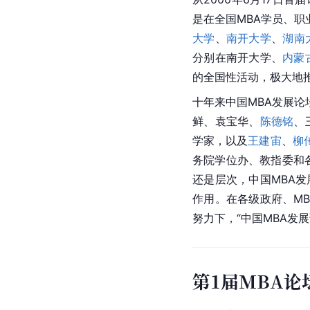
是在全国MBA学员、
大学
、
南开大学
、
湖南
分别在南开大学、
内蒙
的全国性活动，极大地
十年来中国MBA发展
鲜、袁宝华、
陈德铭
、
学家，以及
王建宙
、
柳
务院学位办、教指委和
还是层次，中国MBA
作用。在各级政府、M
努力下，“中国MBA发
第1届MBA论