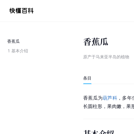
香蕉瓜
香蕉瓜
1
基本介绍
原产于马来亚半岛的植物
条目
香蕉瓜为
葫芦科
，多年
长圆柱形，果肉嫩，果
基本介绍