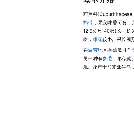
葫芦科(
Cucurbitaceae
热带
，果实味香可食，
12.5公尺(40呎)长，长3
株，
雄花
较小。果长圆形
在
温带
地区香蕉瓜可作
另一种有
多毛
，形似南
瓜。原产于马来亚半岛