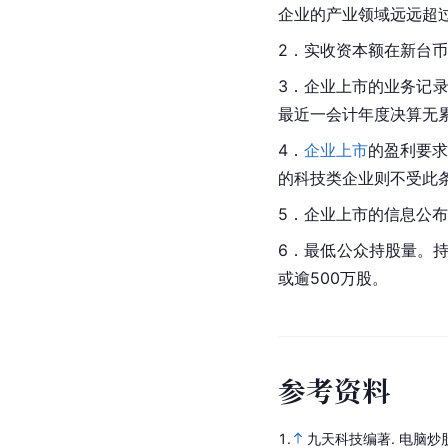
企业
的产业领域远远超
2．
实收资本
额在
新台币
3．企业上市的业务记
最近一会计年度决算无
4．
企业上市
的盈利要求
的科技类企业则不受此
5．企业上市的信息公
6．最低公众持股量。持
或逾500万股。
参
考
资
料
1.
九天科技编著.
电脑炒