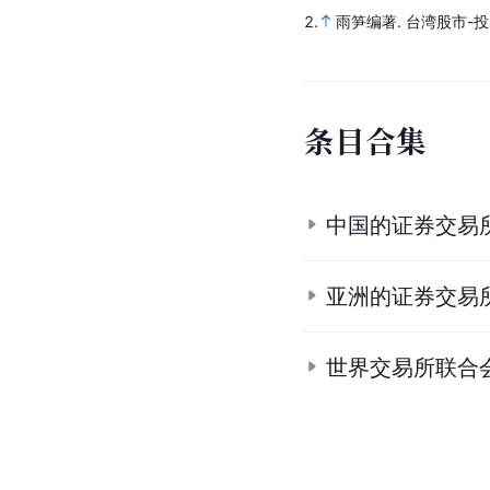
2.
雨笋编著.
台湾股市-
条
目
合
集
中国的证券交易
亚洲的证券交易
世界交易所联合