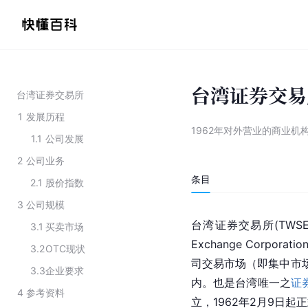
台湾证券交易
台湾证券交易所
1
发展历程
1962年对外营业的商业机
1.1
公司发展
2
公司业务
条目
2.1
股价指数
3
公司规模
台湾
证券交易所(TWSE
3.1
买卖市场
Exchange Corpo
3.2
OTC现状
司交易市场（即集中市
3.3
企业要求
内。也是台湾唯一之
证
4
参考资料
立，1962年2月9日起