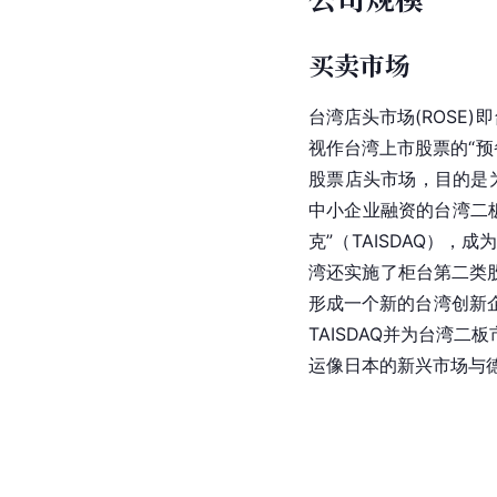
买卖市场
台湾
店头市场(ROSE)
视作台湾上市股票的“预
股票店头市场，目的是
中小企业融资的台湾
二
克”（TAISDAQ），
湾
还实施了柜台第二类股票制度
形成一个新的台湾创新
TAISDAQ并为
台湾
二板
运像
日本
的
新兴市场
与