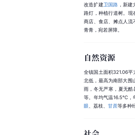
改造扩建
卫国路
，新建
路灯，种植行道树。现
商店、食店、摊点人流
青青，宛若屏障。
自然资源
全镇国土面积321.06
北低，最高为南部大围山
雨，冬无严寒，夏无酷
等。年均气温16.5℃
眼
、荔枝、
甘蔗
等多种
社会