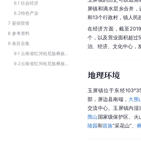
6.1
社会经济
屏镇和滴水层乡合并，设
6.2
特色产业
和13个行政村，镇人民
7
获得荣誉
在经济方面，截至201
8
参考资料
个，以及营业面积超过5
9
条目合集
治、经济、文化中心，
9.1
云南省红河哈尼族彝族自治州屏边苗族自治县行政区划
9.2
云南省红河哈尼族彝族自治州屏边苗族自治县下辖乡级行政区
地理环境
玉屏镇位于东经103°35′-
部，屏边县南端，
大围
交流中心。玉屏镇内湿
围山
国家级保护区、火
陵园
和
苗族
“采花山”、