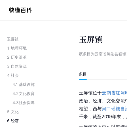
玉屏镇
玉屏镇
1
地理环境
该条目为
云南省屏边县辖镇
2
历史沿革
3
自然资源
条目
4
社会
4.1
基础设施
玉屏镇位于
云南省
红河
4.2
文化教育
政治、经济、文化交流
4.3
社会保障
相望，西与
河口瑶族自
5
文化
千米，截至2019年末，
6
经济
玉屏镇的历史可以追溯