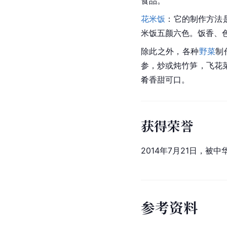
食品。
花米饭
：它的制作方法
米饭五颜六色。饭香、
除此之外，各种
野菜
制
参，炒或炖竹笋，飞花
肴香甜可口。
获得荣誉
2014年7月21日，
参
考
资
料