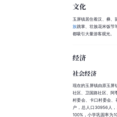
文化
玉屏镇居住着汉、彝、
族
跳掌、壮族
花米饭
节
都吸引大量游客观光。
经济
社会经济
现在的玉屏镇由原玉屏
社区、卫国路社区、阿
村委会、卡口村委会、补
户，总人口30956人
100%，小学巩固率为1