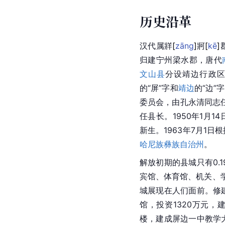
历史沿革
汉代
属
牂
[
zāng
]
牁
[
kē
]
归建宁州梁水郡，
唐代
文山县
分设靖边行政区
的“屏”字和
靖边
的“边”
委员会，由孔永清同志任
任县长。1950年1月
新生。1963年7月1日
哈尼族彝族自治州
。
解放初期的县城只有0.
宾馆、体育馆、机关、学
城展现在人们面前。修建
馆，投资1320万元，
楼，建成屏边一中教学大