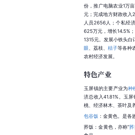
份，推广电脑农业1万亩
元；完成地方财政收入29
人员2656人；个私经济
625万元，增长14.5
1315元。发展小铁头白
眼
、荔枝、
桔子
等各种
农村经济发展。
特色产业
玉屏镇的主要产业为
种
济总收入41.81%。玉
桃、经济林木、茶叶及
包谷饭
：金黄色。是各
荞饭：金黄色，亦称“
荞