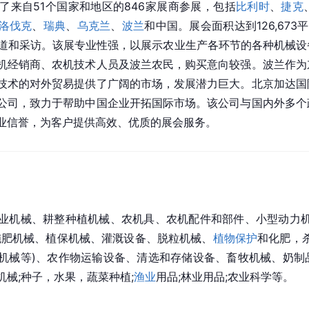
了来自51个国家和地区的846家展商参展，包括
比利时
、
捷克
洛伐克
、
瑞典
、
乌克兰
、
波兰
和中国。展会面积达到126,67
报道和采访。该展专业性强，以展示农业生产各环节的各种机械
机经销商、农机技术人员及波兰农民，购买意向较强。波兰作为
技术的对外贸易提供了广阔的市场，发展潜力巨大。北京加达国
公司，致力于帮助中国企业开拓国际市场。该公司与国内外多个
业信誉，为客户提供高效、优质的展会服务。
业机械、耕整种植机械、农机具、农机配件和部件、小型动力机
施肥机械、植保机械、灌溉设备、脱粒机械、
植物保护
和化肥，
机械等)、农作物运输设备、清选和存储设备、畜牧机械、奶制
械;种子，水果，蔬菜种植;
渔业
用品;林业用品;农业科学等。