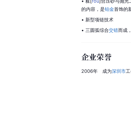
• 
糅
[
róu
]
合压砂与抛光
的内容，是
铂金
首饰的
• 新型项链技术
• 三圆弧综合
交错
而成
企业荣誉
2006年　成为
深圳市
工