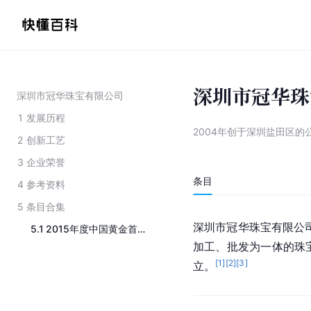
深圳市冠华珠
深圳市冠华珠宝有限公司
1
发展历程
2004年创于深圳盐田区的
2
创新工艺
3
企业荣誉
条目
4
参考资料
5
条目合集
深
圳
市冠华珠宝有限公
5.1
2015年度中国黄金首饰加工量十大企业
加工、批发为一体的珠宝
[
1
]
[
2
]
[
3
]
立。