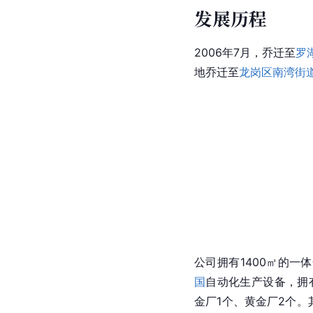
发展历程
2006年7月，乔迁至
罗
地乔迁至
龙岗区
南湾街
公司拥有1400㎡的一
国
自动化生产设备，拥
金厂1个、黄金厂2个。