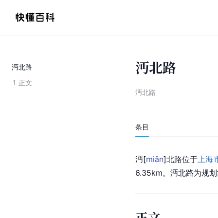
沔北路
沔北路
1
正文
沔北路
条目
沔
[
miǎn
]
北路位于
上海
6.35km。沔北路为规
正文