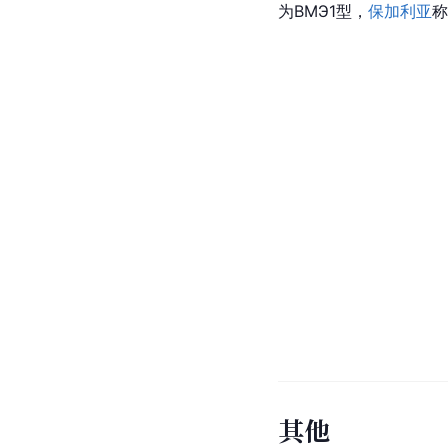
为ВМЭ1型，
保加利亚
称
其他