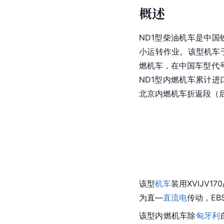
概述
ND1型柴油机车是中国
小运转作业。该型机车于
燃机车，在中国车型代
ND1型内燃机车累计进口
北京内燃机车折返段（
该型
机车
装用XVIJV
为直—
直流电
传动，EBS
该型内燃机车除
匈牙利