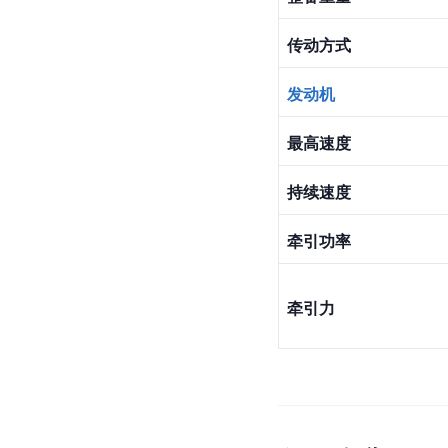
传动方式
发动机
最高速度
持续速度
牵引功率
牵引力