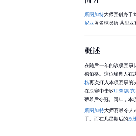
斯图加特
大师赛创办于1
尼亚
著名球员扬·蒂里
概述
在随后一年的该项赛事
德伯格。这位瑞典人在决
格
再次打入本项赛事的
在决赛中击败
理查德·
蒂希后夺冠。同年，本
斯图加特
大师赛最令人
手。而在几星期后的
汉