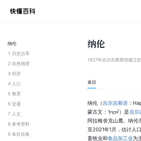
纳伦
纳伦
1
历史沿革
1927年吉尔吉斯斯坦建立
2
自然地理
3
经济
条目
4
人口
5
教育
纳伦（
吉尔吉斯语
：На
6
交通
蒙古文：ᠨᠠᠷᠢᠨ）是
吉尔
7
人文
阿拉梅舍克山麓。纳伦市
8
参考资料
至2021年1月，估计人
9
条目合集
畜牧业和
食品加工业
为