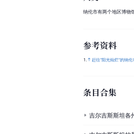
纳伦市有两个地区博物
参
考
资
料
1.
赶往“阳光灿烂”的纳伦
条
目
合
集
吉尔吉斯斯坦各