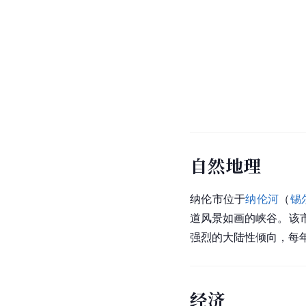
自然地理
纳伦市位于
纳伦河
（
锡
道风景如画的峡谷。该
强烈的大陆性倾向，每年
经济