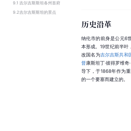
9.1
吉尔吉斯斯坦各州首府
9.2
吉尔吉斯斯坦的景点
历史沿革
纳伦市的前身是公元6
本形成。19世纪前半叶
改国名为
吉尔吉斯共和
督
康斯坦丁·彼得罗维奇·冯·考
导下，于1868年作为重
的一个要塞而建立的。