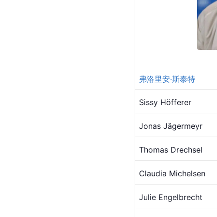
弗洛里安·斯泰特
Sissy Höfferer
Jonas Jägermeyr
Thomas Drechsel
Claudia Michelsen
Julie Engelbrecht