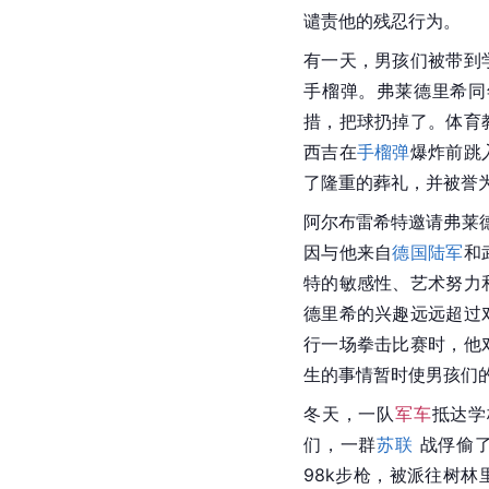
谴责他的残忍行为。
有一天，男孩们被带到
手榴弹。弗莱德里希同
措，把球扔掉了。体育
西吉在
手榴弹
爆炸前跳
了隆重的葬礼，并被誉
阿尔布雷希特邀请弗莱德
因与他来自
德国陆军
和
特的敏感性、艺术努力
德里希的兴趣远远超过
行一场拳击比赛时，他
生的事情暂时使男孩们
冬天，一队
军车
抵达学
们，一群
苏联
 战俘偷了
98k步枪，被派往树