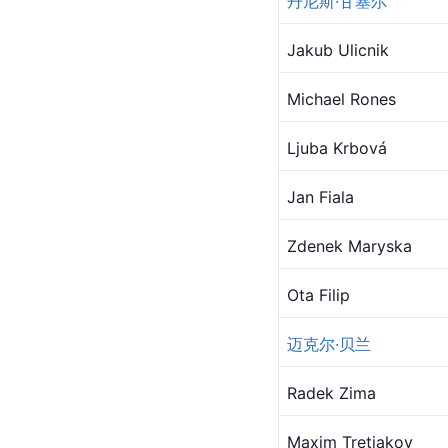
丹尼斯·甘塞尔
Jakub Ulicnik
Michael Rones
Ljuba Krbová
Jan Fiala
Zdenek Maryska
Ota Filip
迈克尔·贝兰
Radek Zima
Maxim Tretiakov