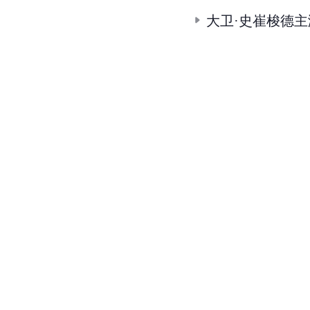
大卫·史崔梭德