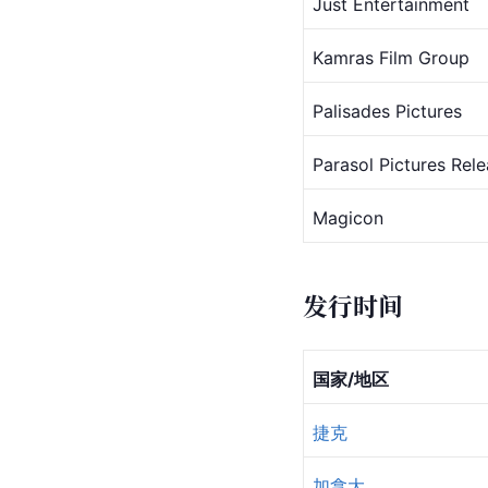
Just Entertainment
Kamras Film Group
Palisades Pictures
Parasol Pictures Rele
Magicon
发行时间
国家/地区
捷克
加拿大