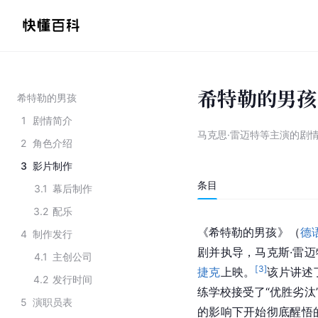
希特勒的男孩
希特勒的男孩
1
剧情简介
马克思·雷迈特等主演的剧
2
角色介绍
3
影片制作
条目
3.1
幕后制作
3.2
配乐
《希特勒的男孩》（
德
4
制作发行
剧并执导，马克斯·雷迈
4.1
主创公司
[
3
]
捷克
上映。
该片讲述
4.2
发行时间
练学校接受了“优胜劣汰”
5
演职员表
的影响下开始彻底醒悟