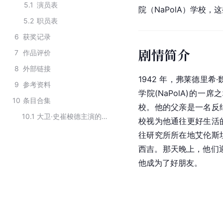
5.1
演员表
院（NaPolA）学校
5.2
职员表
6
获奖记录
剧情简介
7
作品评价
8
外部链接
1942 年，弗莱德里希·魏
9
参考资料
学院(NaPolA)的
10
条目合集
校。他的父亲是一名反
10.1
大卫·史崔梭德主演的电影
校视为他通往更好生活
往研究所所在地艾伦斯
西吉。那天晚上，他们
他成为了好朋友。