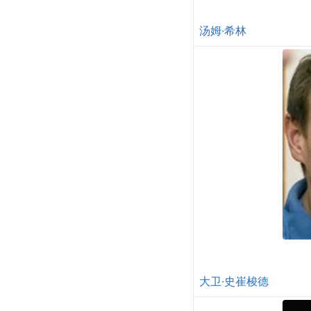
汤姆·希林
大卫·史崔梭德