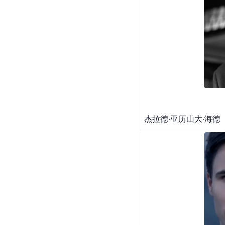
杰拉德·亚历山大·海德