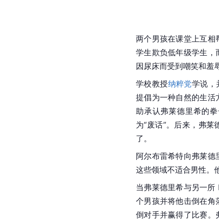
两个男孩在课堂上互相
学生欺负低年级学生，
因尿床而受到嘲笑和羞
学校教授
纳粹党
学说，
提倡为一种自然的生活
助承认弗莱德里希的拳
为“废话”。后来，弗
了。
阿尔布雷希特向弗莱德
这些领域不适合男性。
当弗莱德里希与另一所 
个男孩并将他击倒在角
倒对手并赢得了比赛。