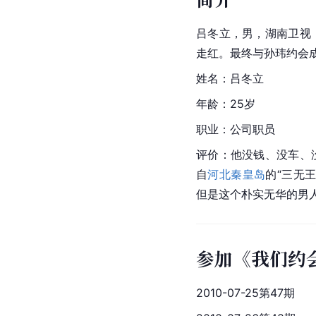
吕冬立，男，湖南卫视
走红。最终与孙玮约会
姓名：吕冬立
年龄：25岁
职业：公司职员
评价：他没钱、没车、
自
河北秦皇岛
的“三无
但是这个朴实无华的男
参加《我们约
2010-07-25第47期