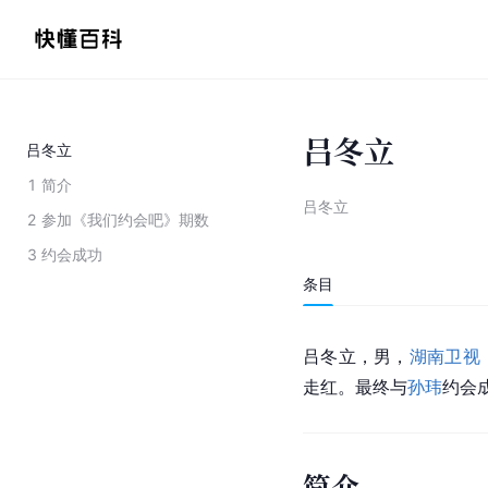
吕冬立
吕冬立
1
简介
吕冬立
2
参加《我们约会吧》期数
3
约会成功
条目
吕冬立，男，
湖南卫视
走红。最终与
孙玮
约会
简介