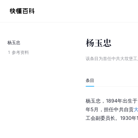
杨玉忠
杨玉忠
1
参考资料
该条目为
首任中共大坟堡工
条目
杨玉忠，1894年出生于
年5月，担任中共自贡
工会副委员长。1930年