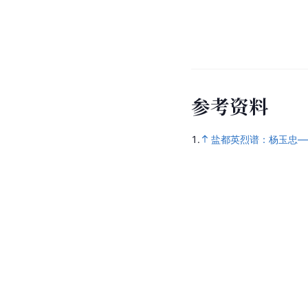
参
考
资
料
1.
盐都英烈谱：杨玉忠—