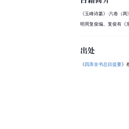
《玉峰诗纂》·六卷（两
明周复俊编。复俊有《
出处
《
四库全书总目提要
》