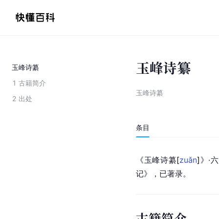
玉峰诗纂
玉峰诗纂
1
古籍简介
玉峰诗纂
2
出处
条目
《玉峰诗
纂
[
zuǎn
]
》·
记》，已著录。
古籍简介