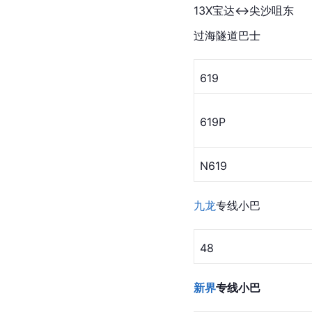
13X宝达↔尖沙咀东
过海隧道巴士
619
619P
N619
九龙
专线小巴
48
新界
专线小巴