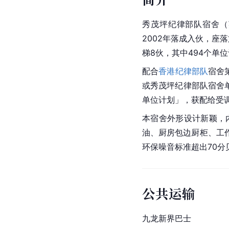
秀茂坪纪律部队宿舍（英文：S
2002年落成入伙，座
梯8伙，其中494个
配合
香港纪律部队
宿舍
或秀茂坪纪律部队宿舍单
单位计划」，获配给受
本宿舍外形设计新颖，
油、厨房包边厨柜、工
环保噪音标准超出70
公共运输
九龙
新界巴士