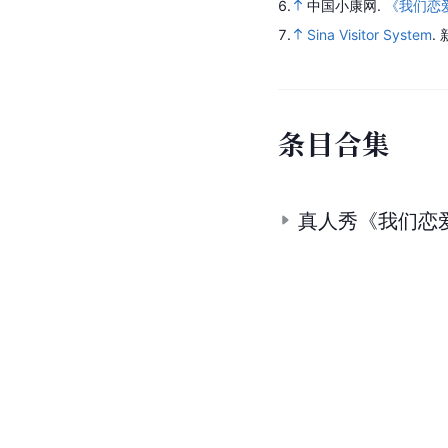
6.
中国小康网.
《我们恋
7.
Sina Visitor System
.
条
目
合
集
真人秀《我们恋