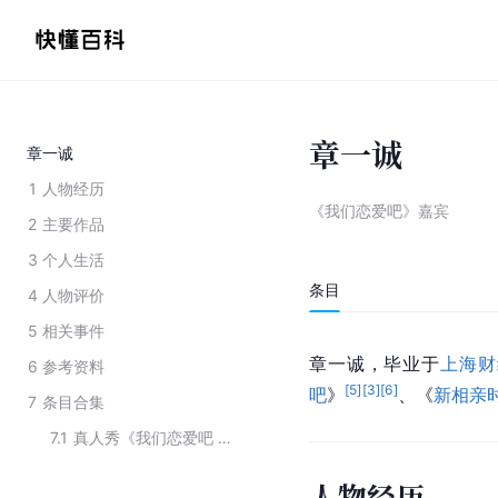
章一诚
章一诚
1
人物经历
《我们恋爱吧》嘉宾
2
主要作品
3
个人生活
条目
4
人物评价
5
相关事件
章一诚，毕业于
上海财
6
参考资料
[
5
]
[
3
]
[
6
]
吧
》
、《
新相亲
7
条目合集
7.1
真人秀《我们恋爱吧 第一季》的主要参演人员
人物经历