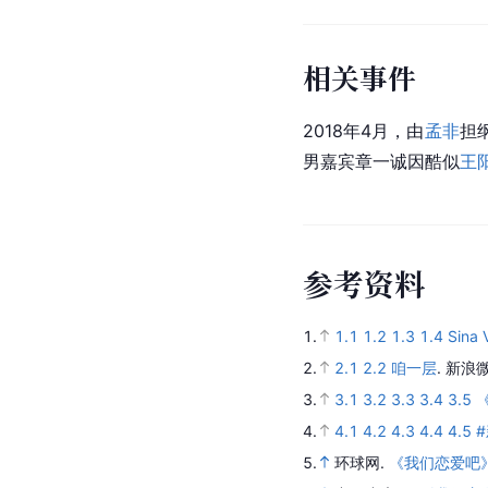
相关事件
2018年4月，由
孟非
担
男嘉宾章一诚因酷似
王
参
考
资
料
1.
1.1
1.2
1.3
1.4
Sina 
2.
2.1
2.2
咱一层
.
新浪微
3.
3.1
3.2
3.3
3.4
3.5
4.
4.1
4.2
4.3
4.4
4.5
5.
环球网.
《我们恋爱吧》