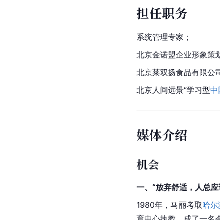
担任职务
系统管理专家；
北京金诺盟企业形象策
北京莱双扬食品有限公
北京人间远景“学习型
中
媒体介绍
机会
一、“放弃舒适，人总应
1980年，马丽考取
哈尔
育中心执教，成了一名