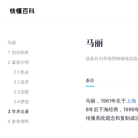
马丽
马丽
1
担任职务
该条目为
市场营销领域实战
2
媒体介绍
2.1
机会
条目
2.2
追求
2.3
安慰
马丽，1961年生于
上海
2.4
梦想
8年后下海经商，199
3
学术论著
传播系统观念和复制成
4
参考资料