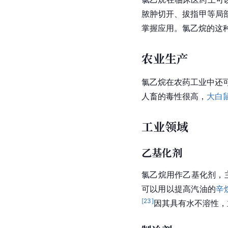
脓肿切开、拔指甲等局
掌握应用。氯乙烷的这
农业生产
氯乙烷在农药工业中还
人畜的毒性很高，
大白
工业领域
乙基化剂
氯乙烷用作乙基化剂，
可以用以提高汽油的
辛
[
23
]
因其具有水不溶性，