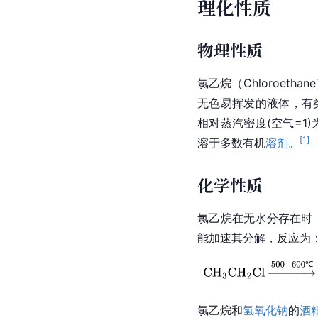
理化性质
物理性质
氯乙烷（Chloroetha
无色易挥发的液体，有
相对蒸汽密度(空气=1)为
[
1
]
溶于多数有机
溶剂
。
化学性质
氯乙烷在无水分存在时，
能加速其分解，反应为
氯乙烷和
氢氧化钠
的
酒