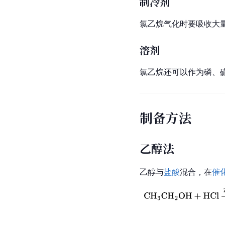
制冷剂
氯乙烷气化时要吸收大
溶剂
氯乙烷还可以作为磷、
制备方法
乙醇法
乙醇与
盐酸
混合，在
催