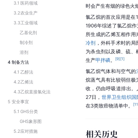
3.1
医药领域
时会产生有烟的绿色火
3.2
农业生产
氯乙烷的首次应用是在18
3.3
工业领域
1906年综述了氯乙烷
乙基化剂
所生成的乙烯互相作用
制冷剂
冷剂
，外科手术时的局
为杀虫剂以及磷、硫、
溶剂
[
9
]
[
1
]
生产
甲拌磷
。
4
制备方法
氯乙烷气体和与空气的
4.1
乙醇法
烷蒸气具有比较弱但极
4.2
乙烯法
收，仍由呼吸道排出。人
4.3
乙烷直接氯化法
27日，
世界卫生组织
国
5
安全事宜
[
1
在3类致癌物清单中。
5.1
GHS分类
GHS象形图
相关历史
5.2
应对措施