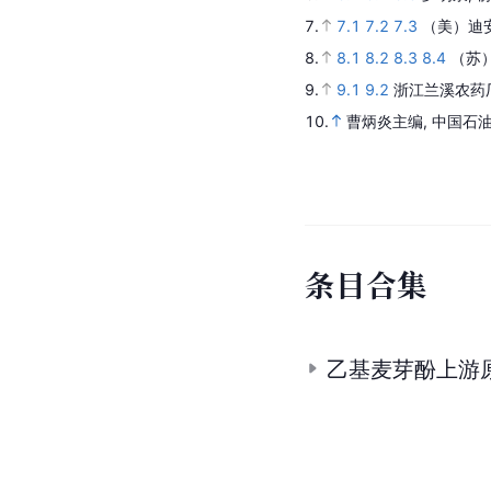
7.
7.1
7.2
7.3
（美）迪安
8.
8.1
8.2
8.3
8.4
（苏
9.
9.1
9.2
浙江兰溪农药
10.
曹炳炎主编, 中国石
条
目
合
集
乙基麦芽酚上游