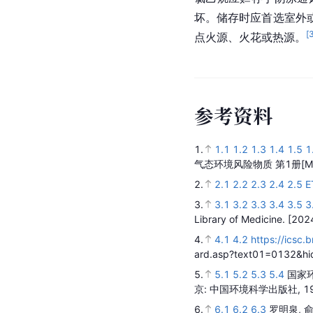
坏。储存时应首选室外
[
点火源、火花或热源。
参
考
资
料
1.
1.1
1.2
1.3
1.4
1.5
1
气态环境风险物质 第1册
[M
2.
2.1
2.2
2.3
2.4
2.5
E
3.
3.1
3.2
3.3
3.4
3.5
3
Library of Medicine.
[202
4.
4.1
4.2
https://ics
ard.asp?text01=0132&
5.
5.1
5.2
5.3
5.4
国家
京
: 中国环境科学出版社,
1
6.
6.1
6.2
6.3
罗明泉, 