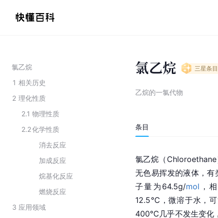
氯乙烷
氯乙烷
三星
条目
1
相关历史
乙烷的一氯代物
2
理化性质
2.1
物理性质
条目
2.2
化学性质
消去反应
氯乙烷（Chloroetha
加成反应
无色易挥发的液体，有
烷基化反应
子量为64.5g/
mol
，相
燃烧反应
12.5℃，微溶于水，
3
应用领域
400℃几乎不发生变化，