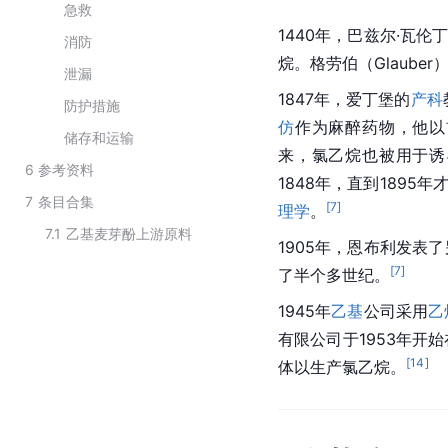
急救
1440年，巴兹尔·瓦伦丁
消防
烷。格劳伯（Glaube
泄漏
1847年，爱丁堡的
产科
防护措施
仿
作为麻醉药物，他以
储存和运输
来，氯乙烷也被用于诱
6
参考资料
1848年，直到1895
7
条目合集
[
7
]
理学
。
7.1
乙基麦芽酚上游原料
1905年，恩布利发表
[
7
]
了半个多世纪。
1945年
乙基
公司采用
乙
有限公司于1953年开
[
14
]
体以生产氯乙烷。