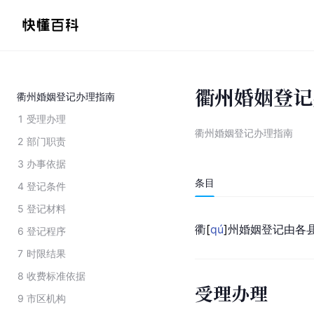
衢州婚姻登记
衢州婚姻登记办理指南
1
受理办理
衢州婚姻登记办理指南
2
部门职责
3
办事依据
条目
4
登记条件
5
登记材料
衢
[
qú
]
州婚姻登记由各县
6
登记程序
7
时限结果
8
收费标准依据
受理办理
9
市区机构