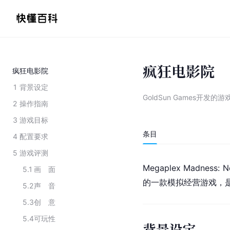
疯狂电影院
疯狂电影院
1
背景设定
GoldSun Games开发的游
2
操作指南
3
游戏目标
条目
4
配置要求
5
游戏评测
Megaplex Madness:
5.1
画 面
的一款模拟经营游戏，
5.2
声 音
5.3
创 意
5.4
可玩性
背景设定