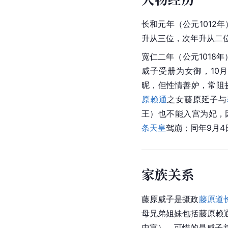
长和元年（公元1012
升从三位，次年升从二位
宽仁二年（公元1018
威子受册为女御，10
昵，但性情善妒，常阻
原赖通
之女藤原延子与
王）也不能入宫为妃，
条天皇
驾崩；同年9月4
家族关系
藤原威子是摄政
藤原道
母兄弟姐妹包括藤原赖
中宫）。可惜的是威子