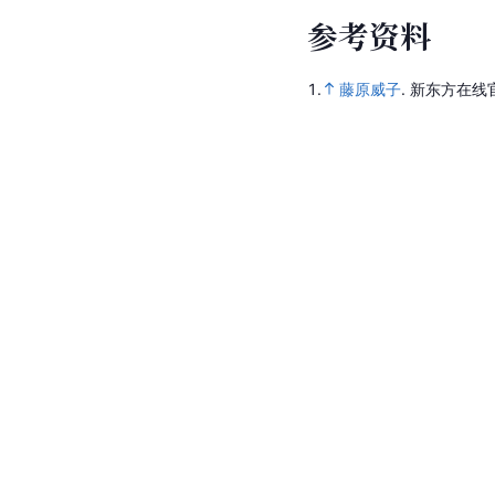
参
考
资
料
1.
藤原威子
.
新东方在线