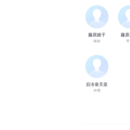
藤原嬉子
藤原
妹妹
爷
后冷泉天皇
外甥