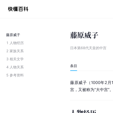
藤原威子
藤原威子
1
人物经历
日本第68代天皇的中宫
2
家族关系
3
相关文学
条目
4
人物关系
5
参考资料
藤原威子（1000年2月
宫，又被称为“大中宫”
人物经历