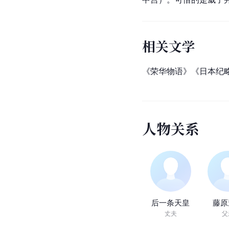
相关文学
《荣华物语》《日本纪
人
物
关
系
后一条天皇
藤原
丈夫
父