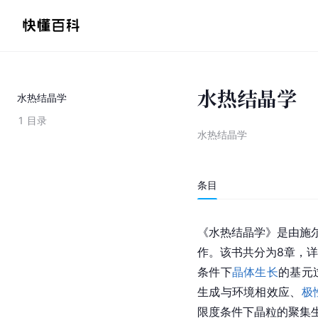
水热结晶学
水热结晶学
1
目录
水热结晶学
条目
《水热结晶学》是由施尔
作。该书共分为8章，
条件下
晶体生长
的基元
生成与环境相效应、
极
限度条件下晶粒的聚集