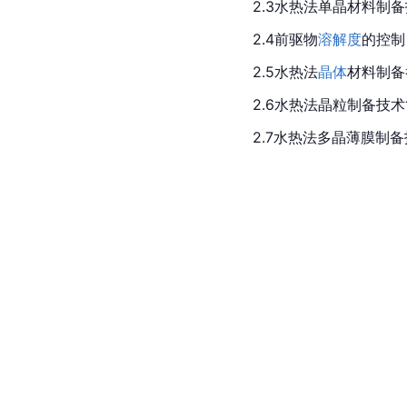
2.3水热法单晶材料制
2.4前驱物
溶解度
的控制
2.5水热法
晶体
材料制备
2.6水热法晶粒制备技
2.7水热法多晶薄膜制