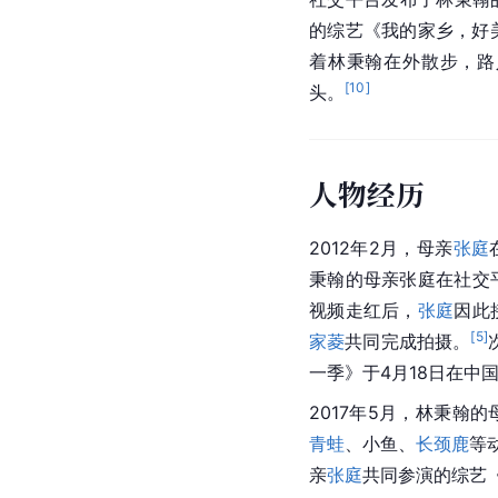
的综艺《我的家乡，好
着林秉翰在外散步，路
[
10
]
头。
人物经历
2012年2月，母亲
张庭
秉翰的母亲张庭在社交
视频走红后，
张庭
因此
[
5
]
家菱
共同完成拍摄。
一季》于4月18日在中
2017年5月，林秉翰
青蛙
、小鱼、
长颈鹿
等
亲
张庭
共同参演的综艺