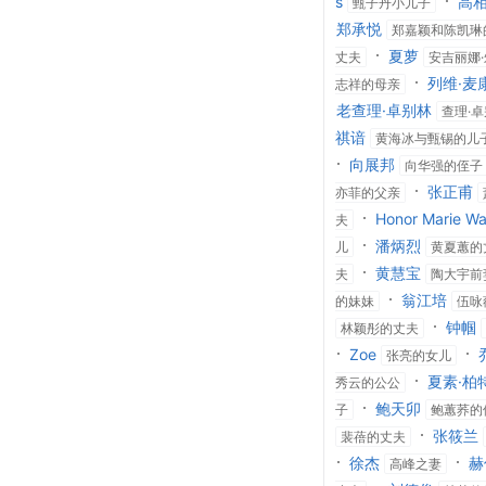
s
高
甄子丹小儿子
郑承悦
郑嘉颖和陈凯琳
夏萝
丈夫
安吉丽娜
列维·麦
志祥的母亲
老查理·卓别林
查理·
祺谙
黄海冰与甄锡的儿
向展邦
向华强的侄子
张正甫
亦菲的父亲
Honor Marie Wa
夫
潘炳烈
儿
黄夏蕙的
黄慧宝
夫
陶大宇前
翁江培
的妹妹
伍咏
钟帼
林颖彤的丈夫
Zoe
张亮的女儿
夏素·柏
秀云的公公
鲍天卯
子
鲍蕙荞的
张筱兰
裴蓓的丈夫
徐杰
赫
高峰之妻