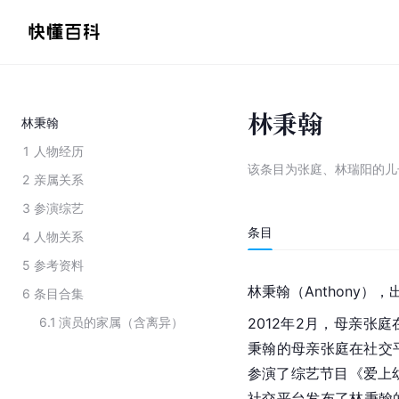
林秉翰
林秉翰
1
人物经历
该条目为
张庭、林瑞阳的儿
2
亲属关系
3
参演综艺
条目
4
人物关系
5
参考资料
林秉翰（Anthony），
6
条目合集
6.1
演员的家属（含离异）
2012年2月，母亲张
秉翰的母亲张庭在社交
参演了综艺节目《爱上
社交平台发布了林秉翰