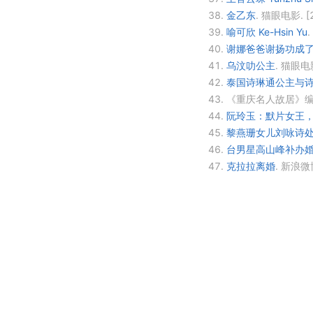
38.
金乙东
.
猫眼电影.
[
39.
喻可欣 Ke-Hsin Yu
.
40.
谢娜爸爸谢扬功成了
41.
乌汶叻公主
.
猫眼电
42.
泰国诗琳通公主与诗丽
43.
《重庆名人故居》编
44.
阮玲玉：默片女王
45.
黎燕珊女儿刘咏诗处
46.
台男星高山峰补办婚
47.
克拉拉离婚
.
新浪微