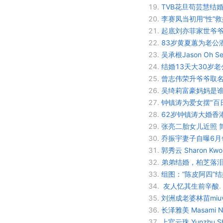
19.
TVB花旦苟芸慧结
20.
李赛凤当初用“性”
21.
起底刘亦菲家世爷爷
22.
83岁黄夏蕙为老公
23.
吴承根Jason Oh Se
24.
结婚13天大30岁
25.
曾志伟荣升爷爷取名
26.
吴绮莉富豪妈妈是谁
27.
钟镇涛为爱女摆"百日
28.
62岁钟镇涛大婚香港
29.
张亮二胎女儿近照 
30.
乔振宇妻子自曝6月领
31.
郭秀云 Sharon Kwo
32.
弟弟结婚，柏芝落
33.
组图：“陈皮阿四”
34.
友人忆其生前辛酸
.
35.
刘洲成老婆林苗miu
36.
长泽雅美 Masami N
37.
上官云珠 Yunzhu S