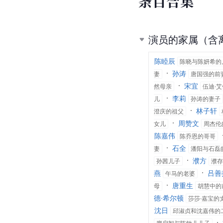
条
目
合
集
演员的家属（含
陈睦辰
陈晓与陈妍希的
孙涛
妻
唐国强的前
宋宜
然母亲
伍迪·
李莉
儿
孙涛的妻子
林子轩
澄庆的祖父
周赞文
女儿
周杰伦
陈嘉伟
陈乔恩的哥哥
石全
妻
潘阳与石磊
濮方
孙茜儿子
濮存
燕
吕善
午马的老婆
唐重生
母
胡慧中的
德·希尔顿
莎莎·嘉宝的
沈日
邱淑贞和沈嘉伟的