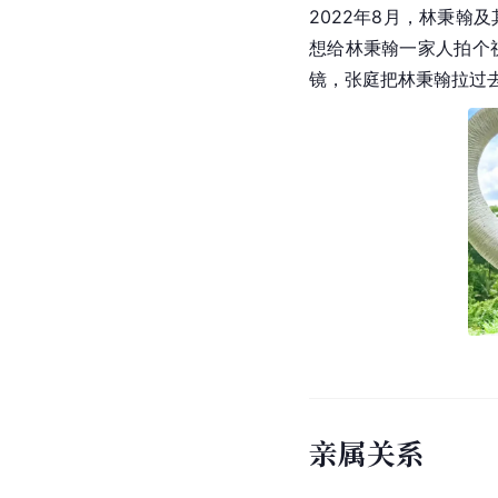
2022年8月，林秉翰
想给林秉翰一家人拍个
镜，张庭把林秉翰拉过
亲属关系