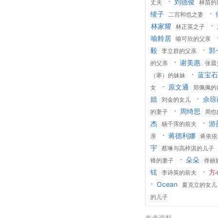
刘德俊
丈夫
林苗的
绫子
二宫和也之妻
林家耀
林正英之子
喻舲居
喻可欣的父亲
毅
郭
李立群的父亲
谢美惠
的父亲
张晨
蓝宝石
（寒）的妹妹
原文通
女
郑佩佩的
姐
佘琼
刘金的女儿
周绮思
的妻子
周也
杰
游
杨千霈的前夫
蒋德利娜
亲
蒋依依
宇
蔡琳与高梓淇的儿子
朵朵
锋的妻子
佟丽
铉
方
李诗英的前夫
Ocean
夏克立的女儿
的儿子
参考资料