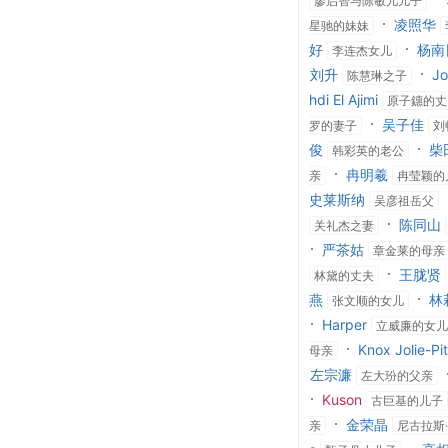
廖启智与陈敏儿儿子
凌照华
星驰的妹妹
好
杨南
李连杰女儿
刘升
Jo
陈慧琳之子
hdi El Ajimi
原子鏸的丈
吴子佳
罗的妻子
刘
俊
柴
韩彩英的老公
冉明羲
亲
冉莹颖的
史莱斯纳
吴彦祖岳父
陈同山
关礼杰之妻
严茶姑
章金莱的母亲
王胧贤
林黛的丈夫
燕
林
张文顺的女儿
Harper
立威廉的女儿
Knox Jolie-Pit
母亲
左宗濂
左大玢的父亲
Kuson
古巨基的儿子
金荣晶
亲
尼古拉斯