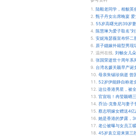
1.
陆毅老同学，相貌英
2.
甄子丹女出席晚宴 
3.
55岁高曙光的39岁
4.
陈慧琳为爱子取名“刘升
5.
安妮海瑟薇宣布怀二
6.
原子鏸嫁外籍型男现
7.
温州在线.
刘畅女儿朵
8.
张国荣逝世十周年系
9.
台湾名媛关颖早产诞
10.
母亲朱锡珍病逝 曾
11.
52岁伊能静自称老女
12.
这位香港男星，被
13.
官宣啦！冉莹颖晒三
14.
乔治-克鲁尼与妻子
15.
蔡志明嫁女赠送4亿
16.
她是香港的梦露，3
17.
老公被曝与女员工暧
18.
45岁袁立迎来第三