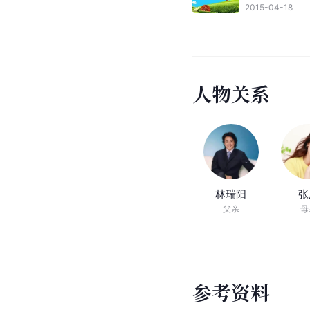
2015-04-18
人
物
关
系
林瑞阳
张
父亲
母
参
考
资
料