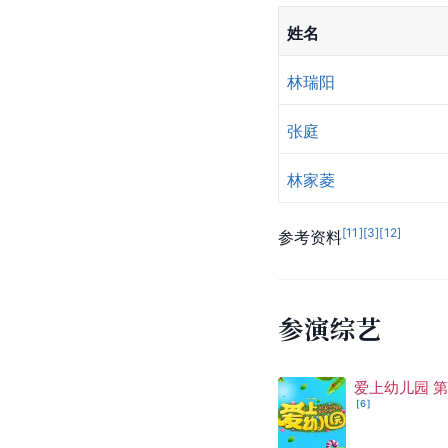
姓名
林瑞阳
张庭
林家菱
[
11
]
[
3
]
[
12
]
参考资料
参演综艺
爱上幼儿园 
[
6
]