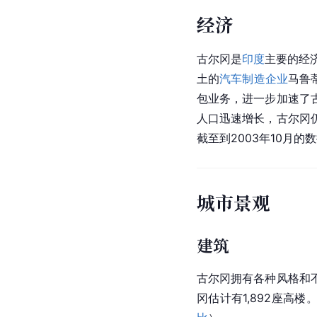
经济
古尔冈是
印度
主要的经
土的
汽车制造企业
马鲁
包业务，进一步加速了
人口迅速增长，古尔冈
截至到2003年10月
城市景观
建筑
古尔冈拥有各种风格和
冈估计有1,892座高楼