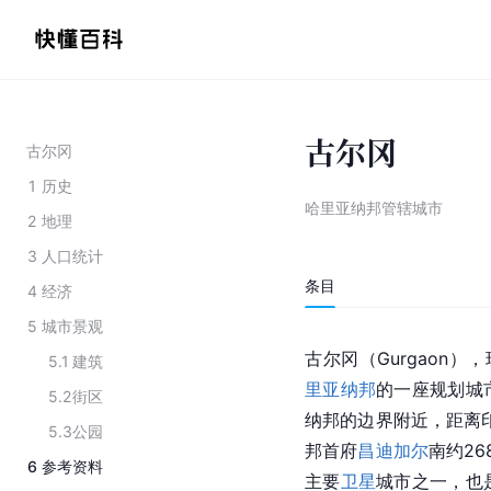
古尔冈
古尔冈
1
历史
哈里亚纳邦管辖城市
2
地理
3
人口统计
条目
4
经济
5
城市景观
古尔冈（Gurgaon）
5.1
建筑
里亚纳邦
的一座规划城
5.2
街区
纳邦的边界附近，距离
5.3
公园
邦首府
昌迪加尔
南约26
6
参考资料
主要
卫星
城市之一，也