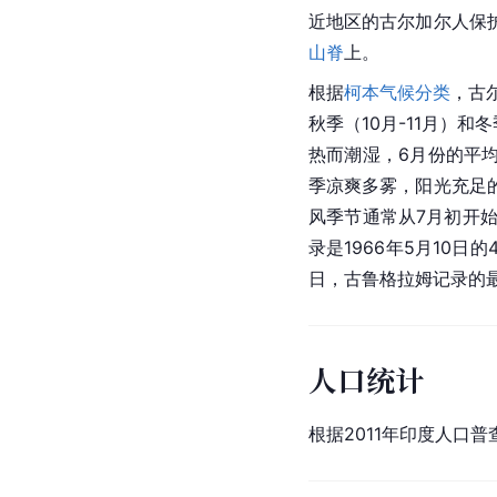
近地区的古尔加尔人保
山脊
上。
根据
柯本
气候分类
，古
秋季（10月-11月）
热而潮湿，6月份的平均
季凉爽多雾，阳光充足
风季节通常从7月初开
录是1966年5月10日的
日，古鲁格拉姆记录的最
人口统计
根据2011年印度人口普