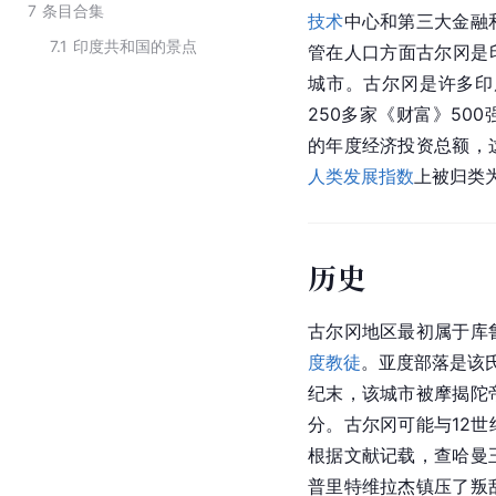
7
条目合集
技术
中心和第三大金融
7.1
印度共和国的景点
管在人口方面古尔冈是
城市。古尔冈是许多印
250多家《财富》50
的年度经济投资总额，
人类发展指数
上被归类为
历史
古尔冈地区最初属于库
度教徒
。亚度部落是该
纪末，该城市被摩揭陀
分。古尔冈可能与12
根据文献记载，查哈曼
普里特维拉杰镇压了叛