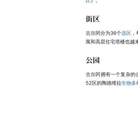
比
）。
街区
古尔冈分为36个
选区
，
寓和高层住宅塔楼也越
公园
古尔冈拥有一个复杂的
52区的陶德维拉
生物多