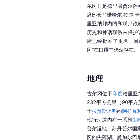
尔冈只是德里省贾尔萨帕
席部长马诺哈尔·拉尔·
里亚纳邦内阁和联邦政
历史和神话联系来保护该
府已经批准了更名，因
冈”在口语中仍然存在。
地理
古尔冈位于
印度
哈里亚
232平方公里（90平
于
拉贾斯坦邦
的
阿拉瓦
现行河道内有一系列
生
普尔湿地、苏丹普尔国
冈的失落湖。曼加尔巴