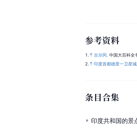
参
考
资
料
1.
古尔冈
.
中国大百科全
2.
印度首都德里一卫星城
条
目
合
集
印度共和国的景