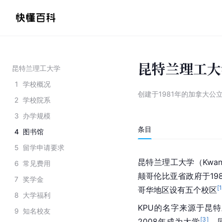
昆特兰理工大
昆特兰理工大学
1
学校概况
创建于1981年的加拿大公
2
学校院系
3
办学规模
条目
4
图书馆
5
留学申请要求
昆特兰理工大学（Kwantle
6
常见费用
颠哥伦比亚省政府于19
7
奖学金
[
哥华地区设有五个校区
8
大学福利
KPU的名字来源于昆特
9
知名校友
[
3
]
2008年成为大学
。