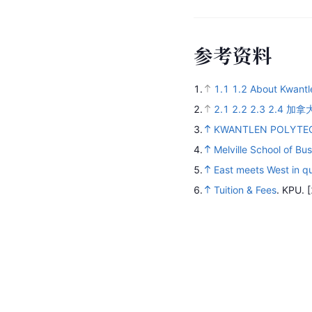
参
考
资
料
1.
1.1
1.2
About Kwantle
2.
2.1
2.2
2.3
2.4
加拿大昆
3.
KWANTLEN POLYTEC
4.
Melville School of Bu
5.
East meets West in qu
6.
Tuition & Fees
.
KPU.