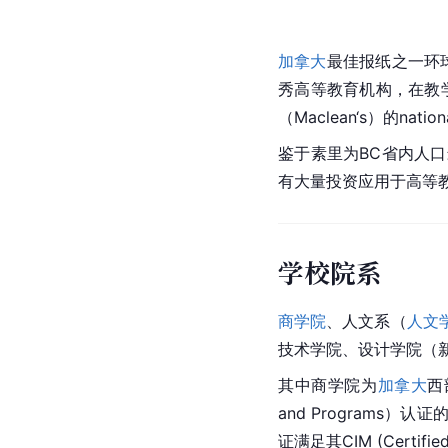
加拿大
最佳报纸之一环球邮报
秀高等教育机构，在教
（Maclean‘s）的nat
鉴于素里为BC省内人
有大量投资应用于高等
学校院系
商学院
、人文系（
人文
技术学院、设计学院（新
其中商学院为
加拿大
西
and Programs
证满足其CIM (Certified 