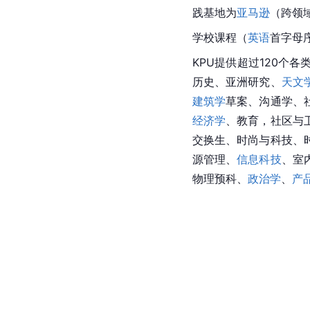
践基地为
亚马逊
（跨领域
学校课程（
英语
首字母
KPU提供超过120个
历史、亚洲研究、
天文
建筑学
草案、沟通学、
经济学
、教育，社区与
交换生、时尚与科技、
源管理
、
信息科技
、室
物理预科、
政治学
、
产