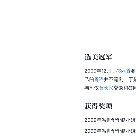
选美冠军
2009年12月，
岑丽香
参
己的
粤语
并不流利，于
与司仪
黄长兴
交谈和答
获得奖项
2009年温哥华华裔小
2009年温哥华华裔小