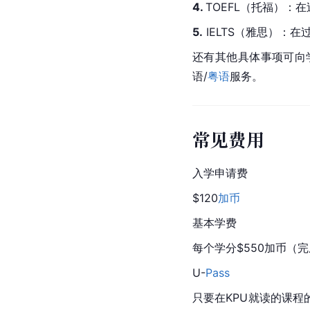
4. 
TOEFL（托福）：在
5.
 IELTS（雅思）：
还有其他具体事项可向学校St
语/
粤语
服务。
常见费用
入学申请费
$120
加币
基本学费
每个学分$550
加币
（完
U-
Pass
只要在KPU就读的课程