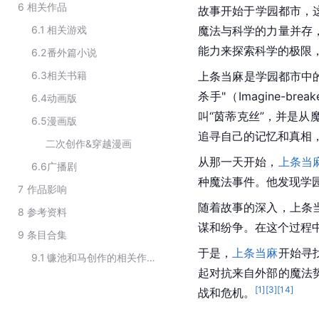
6
相关作品
故事开始于学园都市，
6.1
相关游戏
魔法与科学的力量并存
能力来探索科学的极限
6.2
番外篇小说
6.3
相关书籍
上条当麻是学园都市中的
杀手"（Imagine-
6.4
动画版
叫“茵蒂克丝”，并是
6.5
漫画版
追寻自己的记忆和真相
二次创作&穿越漫画
从那一天开始，
上条当
6.6
广播剧
种魔法事件。他发现学
7
作品影响
随着故事的深入，上条
8
参考资料
谋和纷争。在这个过程
9
条目合集
于是，
上条当麻
开始寻
9.1
镰池和马创作的相关作品
起对抗来自外部的魔法
[
1
]
[
3
]
[
14
]
战和危机。