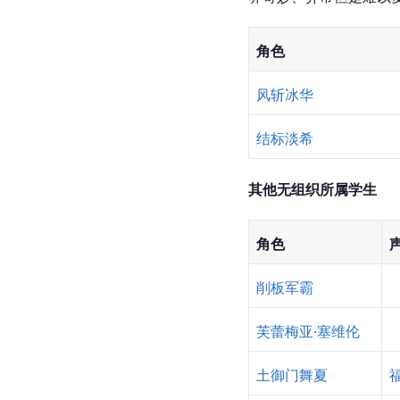
角色
风斩冰华
结标淡希
其他无组织所属学生
角色
削板军霸
芙蕾梅亚·塞维伦
土御门舞夏