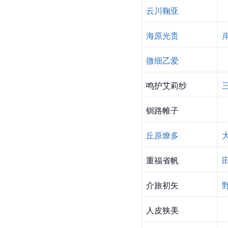
云川鞠亚
海原光贵
微细乙爱
鸣护艾莉纱
钏路帷子
丘原燎多
重福省帆
介旅初矢
人皮狭美