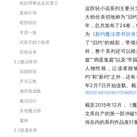
统括理事会及其警卫
这部轻小说系列主要分
真相不明
大粉丝亲切地称为“旧约
暗部组织
年，总共发布了24卷
木原一族
为《
新约魔法禁书目录
武装无能力集团
了“旧约”的精彩，带
外，整个系列还可以根
其他业者
篇”“捣蛋鬼篇”以及“学
3.2
魔法阵营
人物性格，让读者能
英国阵营
约”和“新约”之外，还
罗马正教
年2月7日开始连载。截
俄罗斯成教
[
9
]
[
3
]
[
14
]
[
15
]
[
16
]
[
17
]
[
18
]
[
6
]
[
1
魔法结社
截至2015年12月，《
其他魔法师
文库自产的第一部冲破1
魔神
传在内的系列作品发行量
3.3
普通世界