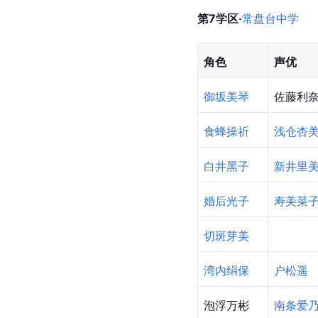
第7学区·
常盘台中学
角色
声优
御坂美琴
佐藤利
食蜂操祈
浅仓杏
白井黑子
新井里
婚后光子
寿美菜
切斑芽美
湾内绢保
户松遥
泡浮万彬
南条爱