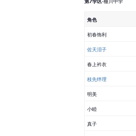
第7学区·
栅川中学
角色
初春饰利
佐天泪子
春上衿衣
枝先绊理
明美
小睦
真子