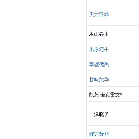
天井亚雄
木山春生
木原幻生
草壁优美
甘味荣华
凯茨·诺克雷文*
一泽晓子
碓井芳乃