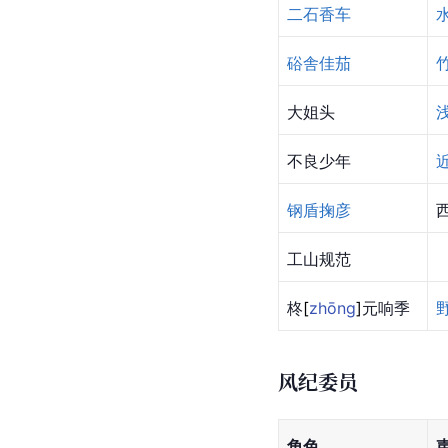
二石香车
硲舎佳茄
大姐头
不良少年
钢盾掬彦
工山规范
柊
[
zhōng
]
元响季
风纪委员
角色