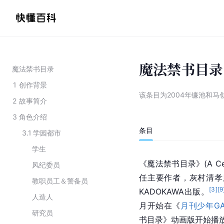
魔法禁书目录
魔法禁书目录
1
创作背景
该条目为
2004年镰池和马
2
故事简介
3
角色介绍
条目
3.1
学园都市
学生
《魔法禁书目录》(A Cer
风纪委员
任主要作者，
灰村清孝
教职员工＆警备员
[
3
]
[
9
KADOKAWA出版。
人造人
月开始在《
月刊少年GA
研究员
书目录》动画版开始播放