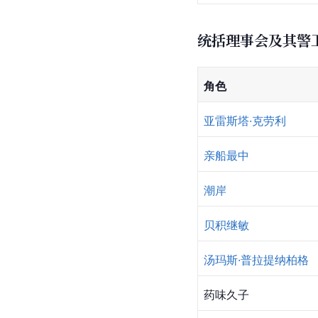
统括理事会及其警
角色
亚雷斯塔·克劳利
亲船最中
潮岸
贝积继敏
汤玛斯·普拉提纳柏格
药味久子