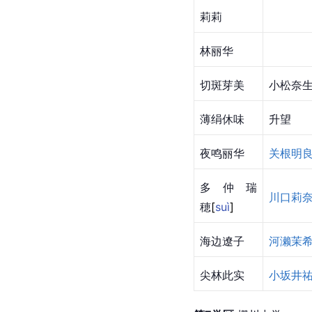
莉莉
林丽华
切斑芽美
小松奈
薄绢休味
升望
夜鸣丽华
关根明
多仲瑞
川口莉
穂
[
suì
]
海边遼子
河濑茉
尖林此实
小坂井