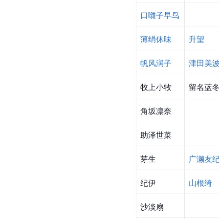
口囃子早鸟
薄绢休味
升望
帆风润子
津田美
牧上小牧
留名蓝
角坂凛奈
助泽世菜
芽生
广濑友
纪伊
山根绮
沙淡扇