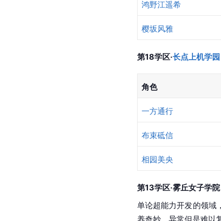
鸿野江遥希
樱坂风雅
第18学区·
长点上机学园
角色
一方通行
布束砥信
相园美央
第13学区·雾丘
女子学院
单论超能力开发的领域
养奇妙、异常但是难以