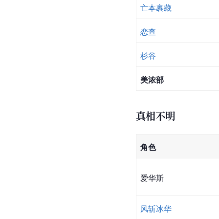
亡本裹藏
恋查
杉谷
美浓部
真相不明
角色
爱华斯
风斩冰华