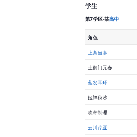
学生
第7
学区·
某
高中
角色
上条当麻
土御门元春
蓝发耳环
姬神秋沙
吹寄制理
云川芹亚