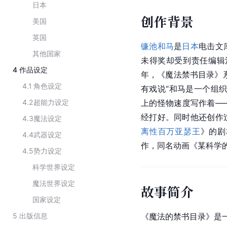
日本
创作背景
美国
英国
镰池和马
是
日本
电击文
其他国家
未得奖却受到责任编辑注
4
作品设定
年，《魔法禁书目录》系
4.1
角色设定
有戏说“和马是一个组
4.2
超能力设定
上的怪物速度写作着—
经打好。同时他还创作
4.3
魔法设定
离性百万亚瑟王
》的剧
4.4
武器设定
作，同名动画《
某科学
4.5
势力设定
科学世界设定
魔法世界设定
故事简介
国家设定
5
出版信息
《魔法的禁书目录》是