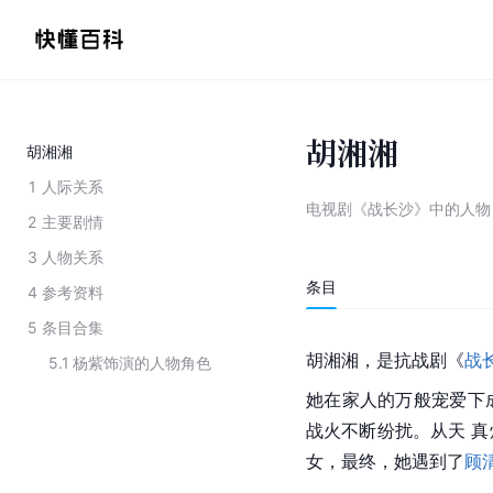
胡湘湘
胡湘湘
1
人际关系
电视剧《战长沙》中的人物
2
主要剧情
3
人物关系
条目
4
参考资料
5
条目合集
胡湘湘，是抗战剧《
战
5.1
杨紫饰演的人物角色
她在家人的万般宠爱下
战火不断纷扰。从天 
女，最终，她遇到了
顾