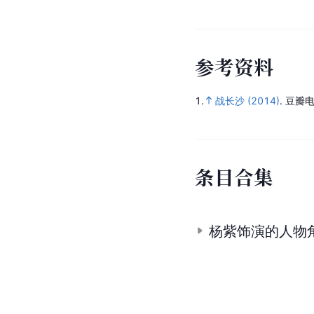
参
考
资
料
1.
战长沙 (2014)
.
豆瓣电
条
目
合
集
杨紫饰演的人物