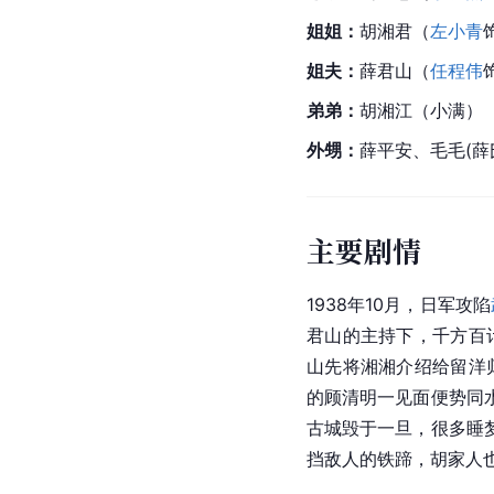
姐姐：
胡湘君（
左小青
姐夫：
薛君山（
任程伟
弟弟：
胡湘江（小满）
外甥：
薛平安、毛毛(薛
主要剧情
1938年10月，日军攻陷
君山的主持下，千方百
山先将湘湘介绍给留洋
的顾清明一见面便势同
古城毁于一旦，很多睡
挡敌人的铁蹄，胡家人