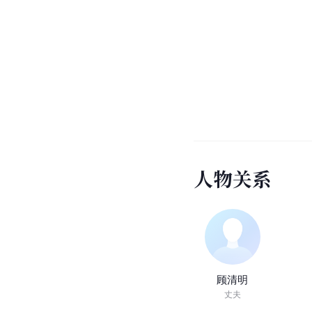
人
物
关
系
顾清明
丈夫