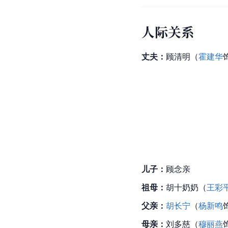
人际关系
丈夫：
顾清明
（
霍建华
儿子：
顾念亲
祖母：
胡十奶奶（
王彩
父亲：
胡长宁
（
杨新鸣
母亲：
刘多慈（
穆丽燕