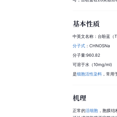
基本性质
中英文名称：台盼蓝（Tr
分子式
：CHNOSNa
分子量:960.82
可溶于水（10mg/ml)
是
细胞
活性染料
，常用
机理
正常的
活细胞
，胞膜结