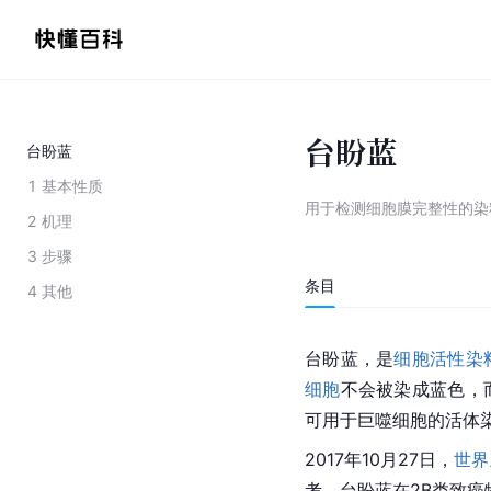
台盼蓝
台盼蓝
1
基本性质
用于检测细胞膜完整性的染
2
机理
3
步骤
条目
4
其他
台盼蓝，是
细胞
活性染
细胞
不会被染成蓝色，
可用于巨噬细胞的活体
2017年10月27日，
世界
考，台盼蓝在2B类致癌