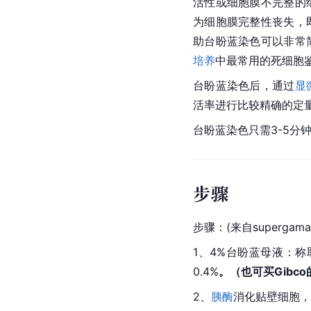
活性或细胞膜不完整的
为细胞膜完整性丧失，
助台盼蓝染色可以非常
培养
中最常用的死细胞
台盼蓝染色后，通过
显
活率进行比较精确的定
台盼蓝染色只需3-5分
步骤
步骤：(来自supergama
1、4%台盼蓝母液：称
0.4%
。（也可买Gibco
2、
胰酶
消化贴壁细胞，