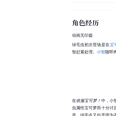
虫，跟随着小黄抵达她
和渡的对战中连续进化
蝶。
角色经历
动画无印篇
绿毛虫
初次登场是在
宝
智赶紧处理。
小智
随即