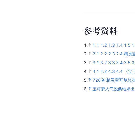
[
3
]
参考资料：
人物影响
2016年，
宝可梦
官方举
2021年，宝可梦官方
[
6
]
位。
参
考
资
料
1.
1.1
1.2
1.3
1.4
1.5
1