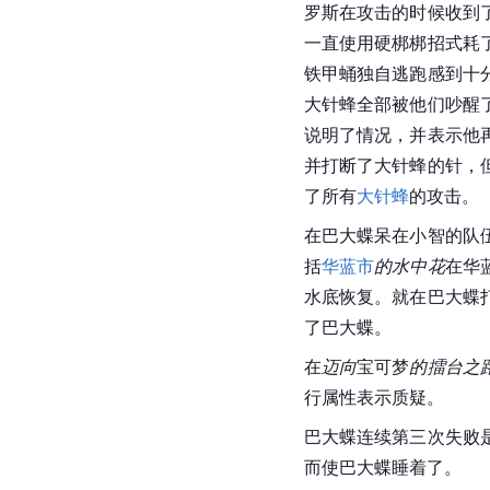
在
武士少年的挑战！
中
罗斯
在攻击的时候收到
一直使用硬梆梆招式耗
铁甲蛹
独自逃跑感到十
大针蜂全部被他们吵醒
说明了情况，并表示他
并打断了大针蜂的针，
了所有
大针蜂
的攻击。
在巴大蝶呆在小智的队
括
华蓝市
的水中花
在华