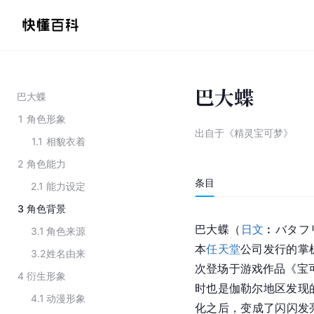
巴大蝶
巴大蝶
1
角色形象
出自于《精灵宝可梦》
1.1
相貌衣着
2
角色能力
条目
2.1
能力设定
3
角色背景
巴大蝶（
日文
︰バタフリ
3.1
角色来源
本
任天堂
公司发行的掌
3.2
姓名由来
次登场于游戏作品《宝
4
衍生形象
时也是伽勒尔地区发现
4.1
动漫形象
化之后，变成了闪闪发