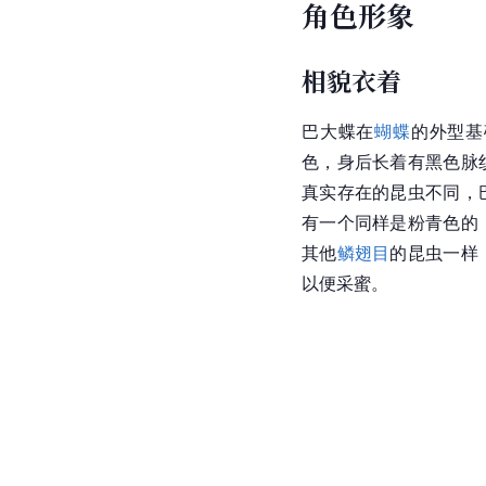
角色形象
相貌衣着
巴大蝶在
蝴蝶
的外型基
色，身后长着有黑色脉
真实存在的昆虫不同，
有一个同样是粉青色的
其他
鳞翅目
的昆虫一样
以便采蜜。