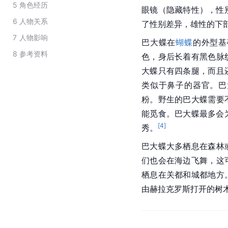
5
角色经历
眼镜（隐藏特性），性
6
人物关系
了性别差异，雄性的下
7
人物影响
巴大蝶在
蝴蝶
的外型基
8
参考资料
色，身后长着有黑色脉
大蝶只有四条腿，而且
类似于鼻子的器官。巴
粉。野生的巴大蝶需要
能觅食。巴大蝶最多会
[
4
]
秀。
巴大蝶大多栖息在森林
们也会在海边飞舞，这
栖息在关都和城都地方
由赫拉克罗斯打开的树