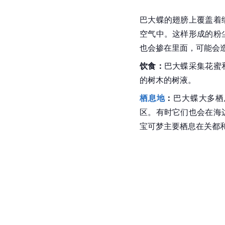
巴大蝶的翅膀上覆盖着
空气中。这样形成的粉
也会掺在里面，可能会
饮食：
巴大蝶采集
花蜜
的树木的
树液
。
栖息地
：
巴大蝶大多栖
区。有时它们也会在海
宝可梦
主要栖息在关都