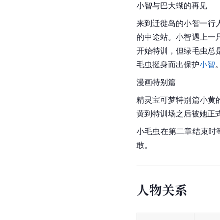
智
的巴大蝶很伤心，并
围巾。小智的巴大蝶再
现并用大网抓住了除了
来到一个峡谷中。
小智
蝶们的笼子，将所有巴
小智的巴大蝶并和其配
小智
与巴大蝴的再见
来到迁徙岛的小智一行
的中途站。小智遇上一
开始特训，但绿毛虫总
毛虫
挺身而出保护
小智
漫画特别篇
精灵宝可梦特别篇
小黄
黄到特训场之后被她正