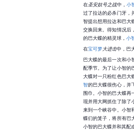
水底恢复。就在巴大蝶
了巴大蝶。
在
迈向
宝可梦
的擂台之
行属性表示质疑。
巴大蝶连续第三次失败
而使巴大蝶睡着了。
在
圣安奴号之战
中，
小
过了拉达的必杀门牙，
智
提出想用拉达和巴大
交换回来。得知情况后
的巴大蝶的精灵球，
小
在
宝可梦
大进击
中，巴
巴大蝶的最后一次和
小
配
季节。为了让小智的
大蝶对一只粉红色巴大