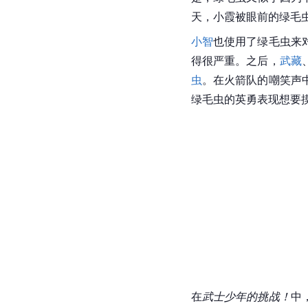
在
收服宝可梦！
中，
小
虫属性宝可梦而十分讨
是，绿毛虫又似乎因为
天，
小霞
被眼前的绿毛
小智
也使用了
绿毛虫
来
得很严重。之后，
武藏
虫
。在火箭队的嘲笑声
绿毛虫的英勇表现想要