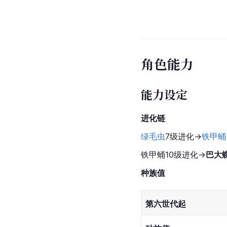
角色能力
能力设定
进化链
绿毛虫
7级进化→
铁甲蛹
铁甲蛹
10级进化→
巴大
种族值
第六世代起