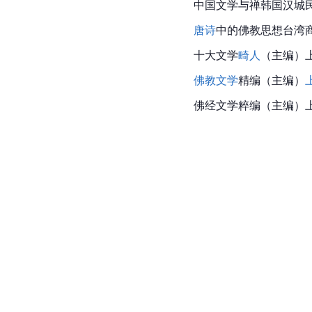
中国文学与禅韩国汉城民
唐诗
中的佛教思想台湾商
十大文学
畸人
（主编）上
佛教文学
精编（主编）
佛经文学粹编（主编）上