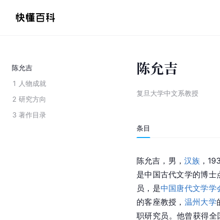
陈允吉
陈允吉
1
人物成就
复旦大学中文系教授
2
研究方向
3
著作目录
条目
陈允吉，男，
汉族
，1
是中国古代文学的博士
员，是
中国唐代文学学
的客座教授，
温州大学
职研究员。他曾获得全