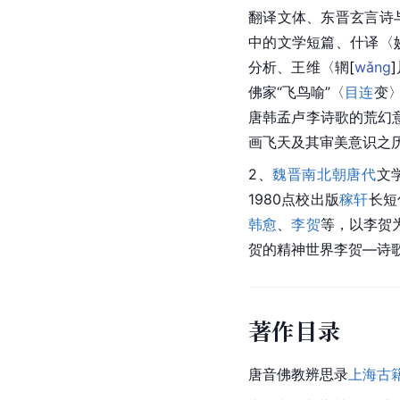
翻译文体、东晋玄言诗
中的文学短篇、什译〈
分析、
王维
〈
辋
[
wǎng
]
佛家“飞鸟喻”〈
目连
变
唐韩孟卢李诗歌的荒幻
画飞天及其审美意识之
2、
魏晋南北朝
唐代
文学
1980点校出版
稼轩
长短
韩愈
、
李贺
等，以李贺
贺的精神世界李贺—诗
著作目录
唐音佛教辨思录
上海古