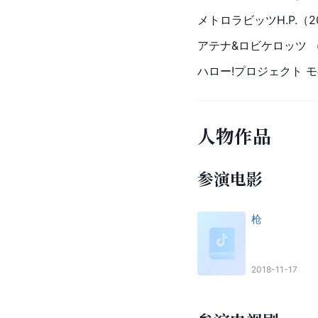
メトロラビッツH.P.（2
アテナ&ロビケロッツ （
ハロー!プロジェクト モ
人物作品
参演电影
枪
2018-11-17