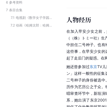
6
参考资料
7
条目合集
人物经历
7.1
电视剧《数学女子学园》主要演员
7.2
动画《哈姆太郎：哈姆哈姆哈姆迦！梦幻的公主》主要演员
在加入早安少女之前，
（（株）トミー社）生
中担任二号种子。也有给杂
这些事，在
早安少女
的
起了走后门的疑惑。在
她还曾参加过
东京
TV
ン」这样一般性的征集选
二号种子的身份被选中
历作为艺历公之于众。
唱审查环节中，新垣演
系，她出演了东京200
担任了化妆教学环节的