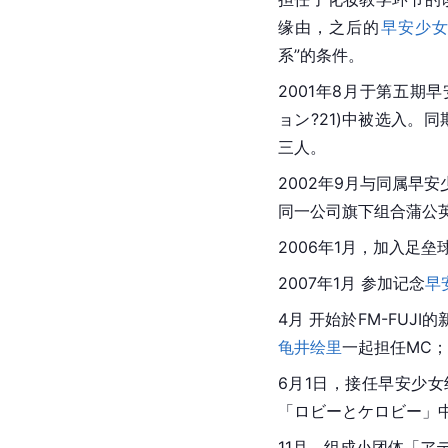
缘由，之后的
早安少
系”的条件。
2001年8月于第五期早安少
ョン?21)中被选入。
三人。
2002年9月与同属早安
同一公司旗下组合蒲公
2006年1月，加入足垒
2007年1月 参加记念
早
4月 开始於FM-FUJI的新
龟井绘里
一起担任MC；
6月1日，接任早安少
「ロビーとケロビー」
11月，组成小团体「ア