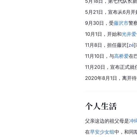
5月18日，第七代队长
5月21日，宣布从6月开始加
9月30日，受
藤沢市
警
10月1日，开始和
光井爱
11月8日，担任藤
沢
[
zé
]
11月10日，与
高桥爱
在巴
11月20日，宣布正式就
2020年8月1日，离开
个人生活
父亲这边的祖父母是
冲
在
早安少女组
中，和同