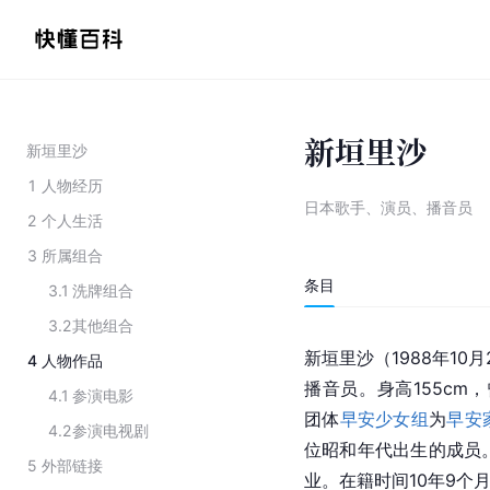
新垣里沙
新垣里沙
1
人物经历
日本歌手、演员、播音员
2
个人生活
3
所属组合
条目
3.1
洗牌组合
3.2
其他组合
新垣里沙（1988年10
4
人物作品
播音员。身高155cm，
4.1
参演电影
团体
早安少女组
为
早安
4.2
参演电视剧
位昭和年代出生的成员。第
5
外部链接
业。在籍时间10年9个