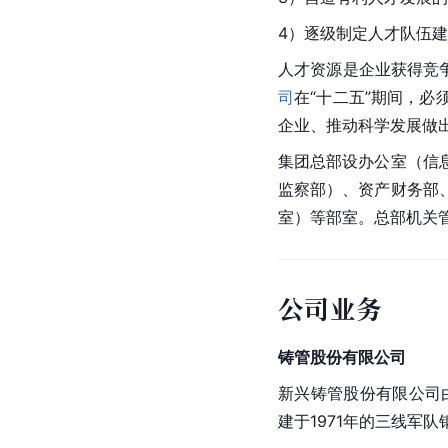
4）逐级制定人才队伍
人才资源是企业获得竞
司
在“十二五”期间，
企业、推动科学发展做
集团总部设办公室（信
监察部）、资产财务部
室）等部室。总部机关管
公司业务
铸管
股份有限公司
新兴铸管
股份有限公司
建于1971年的三线军