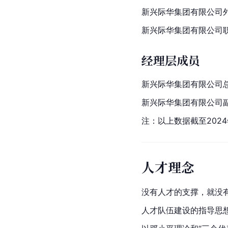
新兴际华集团有限公司
新兴际华集团有限公司
经理层成员
新兴际华集团有限公司
新兴际华集团有限公司
注：以上数据截至2024
人才理念
没有人才的支撑，就没
人才队伍建设的指导思