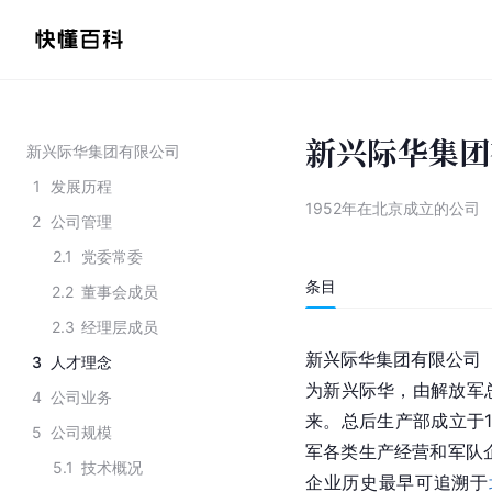
新兴际华集团
新兴际华集团有限公司
1
发展历程
1952年在北京成立的公司
2
公司管理
2.1
党委常委
条目
2.2
董事会成员
2.3
经理层成员
新兴际华集团有限公司（Xinxin
3
人才理念
为新兴际华，由解放军
4
公司业务
来。总后生产部成立于1
5
公司规模
军各类生产经营和军队
5.1
技术概况
企业历史最早可追溯于