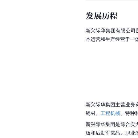
发展历程
新兴际华集团有限公司
本运营和生产经营于一
新兴际华集团主营业务
钢材、
工程机械
、特种
新兴际华集团是综合实
板和后勤军需品、
职业