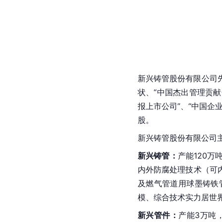
新兴铸管股份有限公司先
状、“中国杰出管理贡献
报上市公司”、“中国企
股。
新兴铸管
股份有限公司
新兴铸管：
产能120万
内外防腐处理技术（可
及燃气管道用球墨铸铁管、
模、综合技术实力居世界
新兴管件：
产能3万吨