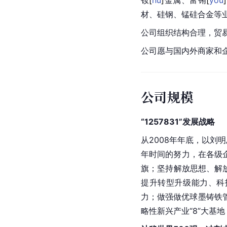
钕
[
nǚ
]
金属、富
铕
[
yǒu
]
材、硅钢、锰硅合金等
公司组织结构合理，贸
公司愿与国内外商家和
公司规模
“1257831”发展战略
从2008年年底，以
刘明
年时间的努力，在各级企
旗；坚持解放思想、解放
提升转型升级能力、科
力；做强做优
球墨铸铁
略性新兴产业“8”大基