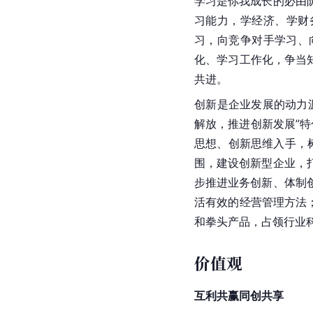
学习是你我成长的必由
习能力，学经济、学财
习，向竞争对手学习、
化、学习工作化，争当
共进。
创新是企业发展的动力
解放，推进创新发展”特
思想、创新思维入手，
围，建设创新型企业，
步推进业务创新、体制
活有效的经营管理方法
和拳头产品，占领行业
价值观
互利共赢同创共享