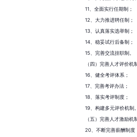
11、全面实行任期制；
12、大力推进聘任制；
13、认真落实选举制；
14、稳妥试行后备制；
15、完善交流挂职制。
（四）完善人才评价机
16、健全考评体系；
17、完善考评办法；
18、落实考评制度；
19、构建多元评价机制
（五）完善人才激励机
20、不断完善薪酬制度