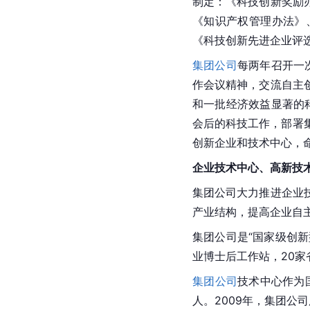
制定：《科技创新奖励
《知识产权管理办法》
《科技创新先进企业评
集团公司
每两年召开一
作会议精神，交流自主
和一批经济效益显著的
会后的科技工作，部署集
创新企业和技术中心，
企业技术中心、高新技
集团公司大力推进企业
产业结构，提高企业自
集团公司是“国家级创新
业
博士后
工作站，20家
集团公司
技术中心作为国
人。2009年，集团公