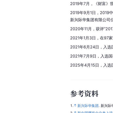
2019年7月，《
财富
》
2019年9月1日，20
新兴际华集团有限公司位
2020年11月，获评”2
2021年1月3日，在9
2021年6月24日，
2021年7月9日，入
2025年4月15日，入
参
考
资
料
1.
新兴际华集团
.
新兴际
2.
新中国哪些企业身上流