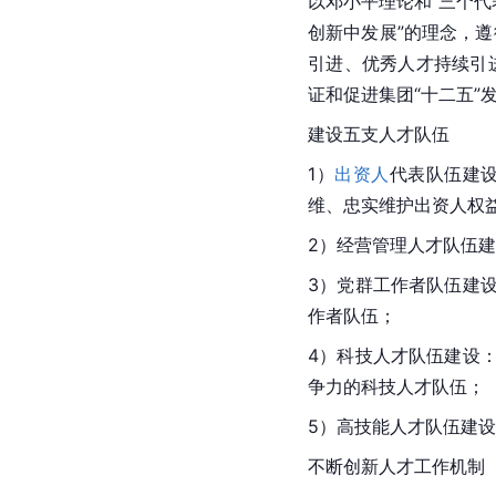
以邓小平理论和
“三个代
创新中发展”的理念，
引进、优秀人才持续引
证和促进集团“十二五”
建设五支人才队伍
1）
出资人
代表队伍建
维、忠实维护出资人权
2）经营管理人才队伍
3）党群工作者队伍建
作者队伍；
4）科技人才队伍建设
争力的科技人才队伍；
5）高技能人才队伍建
不断创新人才工作机制