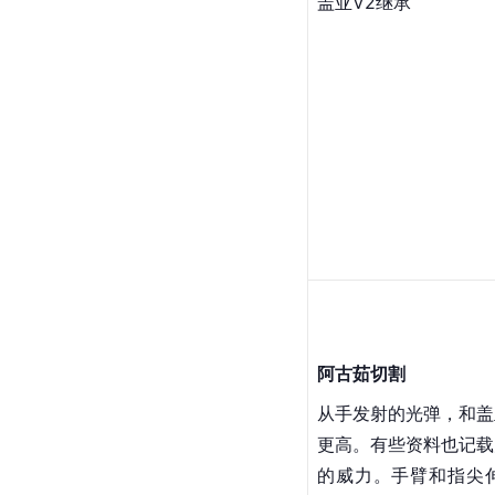
利故切割能力拔群，
《
盖亚奥特曼
》第5
分五裂，但是因为对方
亚的战斗中使用，被盖
在将海洋之光交给
盖
盖亚
V2继承