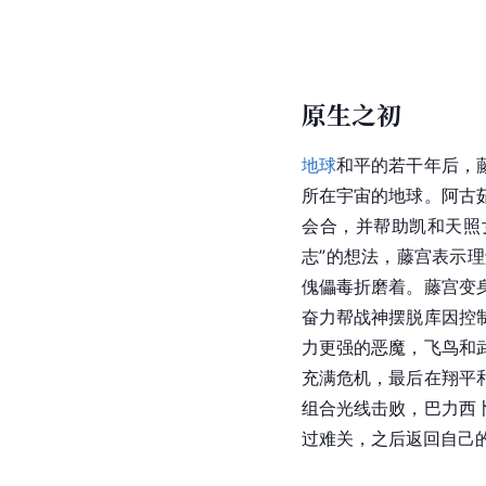
原生之初
地球
和平的若干年后，
所在宇宙的地球。阿古
会合，并帮助凯和天照
志”的想法，藤宫表示
傀儡毒折磨着。藤宫变
奋力帮战神摆脱库因控
力更强的恶魔，飞鸟和
充满危机，最后在翔平
组合光线击败，巴力西
过难关，之后返回自己