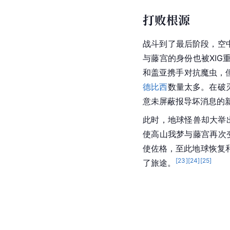
打败根源
战斗到了最后阶段，空
与藤宫的身份也被XI
和盖亚携手对抗魔虫，
德比西
数量太多。在破
意未屏蔽报导坏消息的
此时，地球怪兽却大举
使高山我梦与藤宫再次
使佐格，至此地球恢复
[
23
]
[
24
]
[
25
]
了旅途。