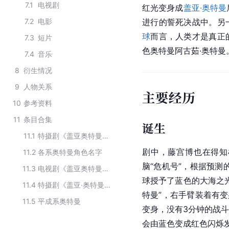
7.1
电视剧
红光变身成
盖亚·奥特曼
7.2
电影
进行的誓死决战中。另
球
而言，人类才是真正
7.3
短片
色奥特曼阿古茹·奥特曼
7.4
音乐
8
衍生情况
9
人物关系
主要经历
10
参考资料
11
条目合集
诞生
11.1
特摄剧《盖亚奥特曼》及其衍生作品中的角色
剧中，藤宫博也在得知
11.2
各系奥特曼角色名字
脑“危机号”，根据预测
11.3
电视剧《盖亚奥特曼》及其衍生品中的角色
球授予了蓝色的大海之
11.4
特摄剧《盖亚·奥特曼》中的主要角色
特曼”，右手臂装着有变
11.5
平成系奥特曼
变身，没有3分钟的战
会由蓝色变成红色闪烁