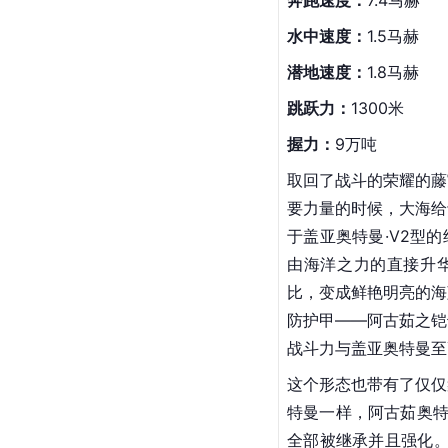
V2型（Version 2）
身高：
52米
体重：
4万6千吨
飞行速度：
23马赫
奔跑速度：
7.4马赫
水中速度：
1.5马赫
潜地速度：
1.8马赫
跳跃力：
1300米
握力：
9万吨
取回了战斗的荣耀的藤
要力量的时候，大海给
于盖亚奥特曼·V2型
由海洋之力的直接
升