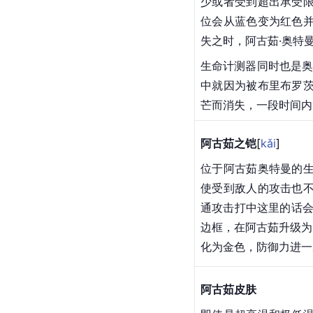
生命计测器
位于胸口的中央部位，
地球
之光诞生的奥特
的限制。生命计测器
剩余和伤害计算警报
少或者受到超出承受
位会从蓝色变为红色
失之时，阿古茹·奥特
生命计测器同时也是奥
中就因为被布里布罗
芒而消失，一段时间内
阿古茹之
铠
[
kǎi
]
位于阿古茹奥特曼的
使受到敌人的攻击也