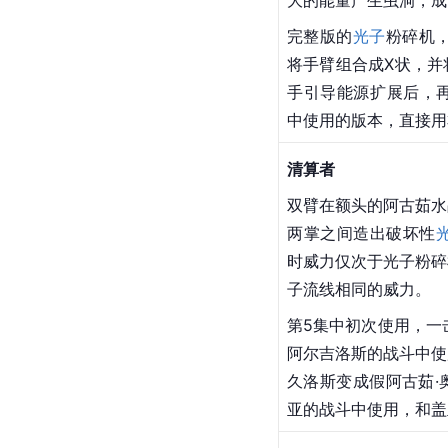
更是第13集、第24集
鲁
第二代以及
金属生命
曼。
第12集时和盖亚的光
斗中，阿古茹使用此招
大的能量产生虫洞，成
完整版的
光子
粉碎机，
将手臂组合成X状，并
手引导能源扩展后，再
中使用的版本，直接用
清算者
双臂在额头的阿古茹水
两掌之间造出破坏性
时威力仅次于光子粉碎