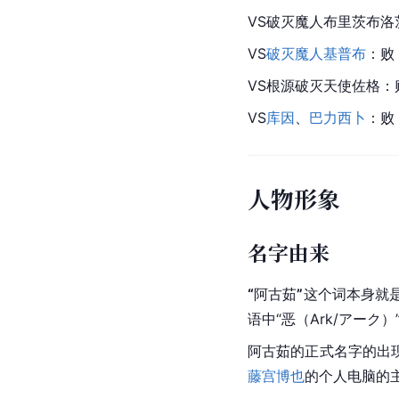
VS破灭魔人布里茨布
VS
破灭魔人基普布
：败
VS根源破灭天使佐格
VS
库因
、
巴力西卜
：败
人物形象
名字由来
“
阿古茹
”
这个词本身就
语中“恶（Ark/アーク
阿古茹的正式名字的出
藤宫博也
的个人电脑的