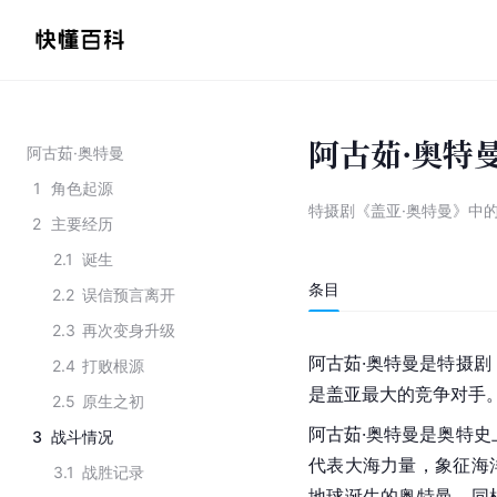
阿古茹·奥特
阿古茹·奥特曼
1
角色起源
特摄剧《盖亚·奥特曼》中
2
主要经历
2.1
诞生
条目
2.2
误信预言离开
2.3
再次变身升级
阿古茹·奥特曼是特摄剧
2.4
打败根源
是盖亚最大的竞争对手
2.5
原生之初
阿古茹·奥特曼是奥特史
3
战斗情况
代表大海力量，象征海
3.1
战胜记录
地球诞生的奥特曼。同