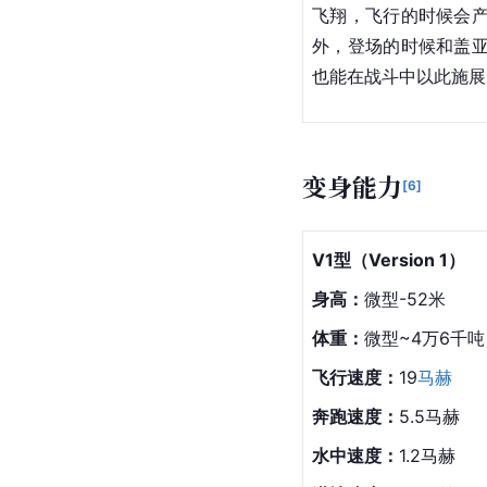
且除了光子粉碎机以
施展发出
阿古茹脚
能产生反重力能量并在
飞翔，飞行的时候会
外，登场的时候和
盖
也能在战斗中以此施展
变身能力
[
6
]
V1型（Version 1）
身高：
微型-52米