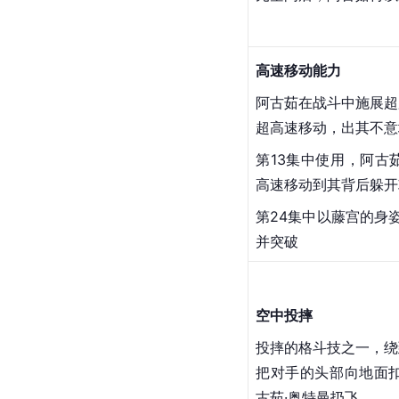
阿古茹从
手掌
中发射
的裂缝。
第14集中两度使用
洞，阻止防护罩的消灭
元空间后，阿古茹再以
高速移动能力
阿古茹在战斗中施展超
超高速移动，出其不意
第13集中使用，阿古
高速移动到其背后躲开
第24集中以藤宫的身
并突破