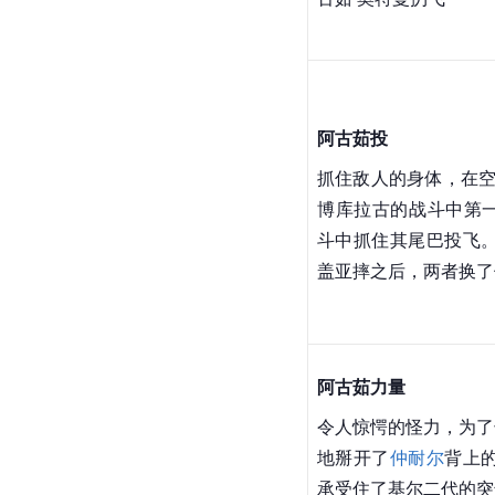
空中投摔
投摔的格斗技之一，绕
把对手的头部向地面扣
古茹·奥特曼扔飞
阿古茹投
抓住敌人的身体，在空
博库拉古的战斗中第一
斗中抓住其尾巴投飞。
盖亚摔之后，两者换了