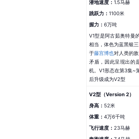
体重：
微型~4万6千吨
飞行速度：
19
马赫
奔跑速度：
5.5马赫
水中速度：
1.2马赫
潜地速度：
1.5马赫
跳跃力：
1100米
握力：
6万吨
V1型是阿古茹奥特曼
相当，体色为蓝黑银三
于
藤宫博也
对人类的敌
矛盾，因此呈现出的
机
。V1形态在第3集~
后升级成为V2型