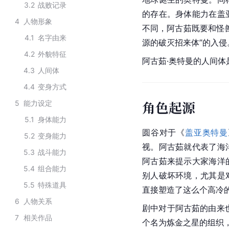
3.2
战败记录
的存在。身体能力在盖
4
人物形象
不同，阿古茹既要和怪
4.1
名字由来
源的破灭招来体”的入侵
4.2
外貌特征
阿古茹·奥特曼的人间体
4.3
人间体
4.4
变身方式
角色起源
5
能力设定
5.1
身体能力
圆谷对于《
盖亚奥特曼
5.2
变身能力
视。阿古茹就代表了海
5.3
战斗能力
阿古茹来提示大家海洋
5.4
组合能力
别人破坏环境，尤其是
5.5
特殊道具
直接塑造了这么个高冷
6
人物关系
剧中对于阿古茹的由来
7
相关作品
个名为炼金之星的组织