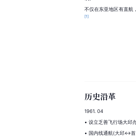
不仅在东亚地区有直航
[
1
]
历史沿革
1961. 04
• 设立乏善飞行场大邱
• 国内线通航(大邱↔首