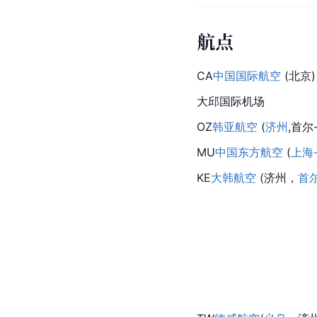
航点
CA
中国国际航空
 (北京)
大邱国际机场
OZ
韩亚航空
 (
济州
,首尔
MU
中国东方航空
 (
上海
KE
大韩航空
 (济州，
首