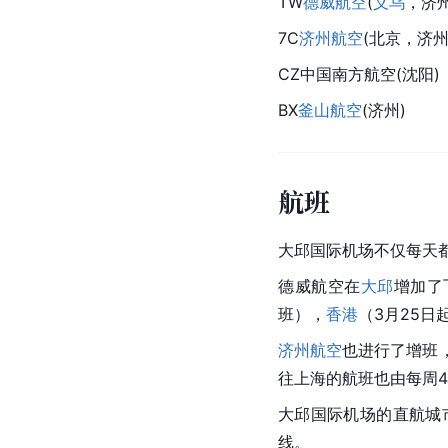
TW
德威航空
(
义乌
，济州
7C
济州航空
(
北京
，济
CZ
中国南方航空
(沈阳)
BX
釜山航空
(济州)
航班
大邱国际机场不仅每天
德威航空在
大邱
增加了
班），
香港
（3月25日
济州航空
也进行了增班
往上海的航班也由每周4
大邱国际机场的直航城
线。