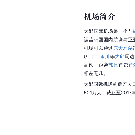
机场简介
大邱国际机场是一个与
运营韩国国内航班与亚
机场可以通过
东大邱站
庆山、,
永川
等
大邱
周边
高铁，距离
韩国
首都
首
相差无几。
大邱国际机场的覆盖人
521万人。截止至201