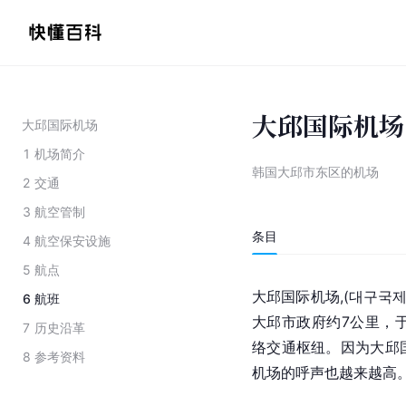
大邱国际机场
大邱国际机场
1
机场简介
韩国大邱市东区的机场
2
交通
3
航空管制
条目
4
航空保安设施
5
航点
大邱国际机场,(대구국제공항)
6
航班
大邱市政府约7公里，于
7
历史沿革
络交通枢纽。因为大邱
8
参考资料
机场的呼声也越来越高