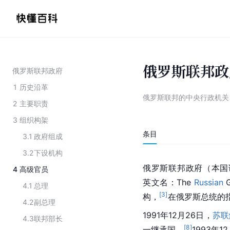
俄罗斯联邦政
俄罗斯联邦政府
1
历史沿革
俄罗斯联邦的中央行政机关
2
主要职责
3
组织构架
条目
3.1
政府组成
3.2
下设机构
俄罗斯联邦政府（本国语言名：
4
高级官员
英文名：The 
Russian
 
4.1
总理
[
3
]
构，
在俄罗斯总统的
4.2
副总理
1991年12月26日，
苏联
4.3
联邦部长
[
8
]
一继承国。
1993年1