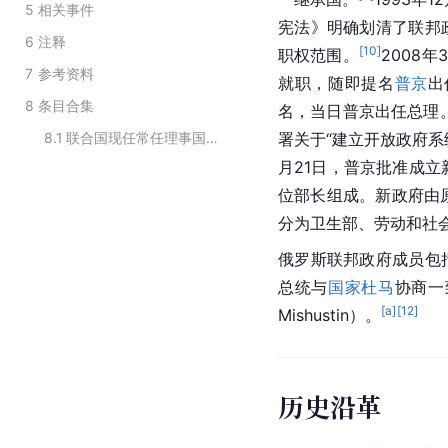
5
相关事件
宪法》明确划清了联邦
6
注释
[
10
]
职权范围。
2008年
7
参考资料
就职，随即提名
普京
出
8
条目合集
名，当日普京出任总理
8.1
联合国现任常任理事国政府机构
署关于“建立开放政府系
月21日，普京批准成立
位部长组成。新政府由原
分为卫生部、劳动和社
俄罗斯联邦政府成员包
总统与
国家杜马
协商一
[a]
[
12
]
Mishustin）。
历史沿革