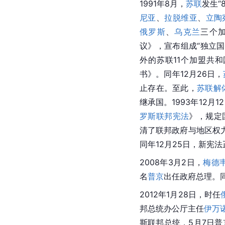
1991年8月，
苏联
发生“
尼亚
、
拉脱维亚
、
立陶
俄罗斯
、
乌克兰
三个
议》，宣布组成“独立国
外的苏联11个加盟共
书》。同年12月26日，
止存在。至此，
苏联解
继承国。1993年12
罗斯联邦宪法
》，规定
清了联邦政府与地区权
同年12月25日，新宪
2008年3月2日，
梅德
名
普京
出任政府总理。同
2012年1月28日，时任
邦总统办公厅主任
伊万
斯联邦总统，5月7日