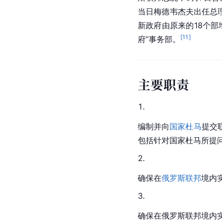
当日梅德韦杰夫出任总理
新政府由原来的18个
[
11
]
府”事务部。
主要职责
编制并向
国家杜马
提交
包括针对国家杜马所提
确保在
俄罗斯联邦
境内
确保在俄罗斯联邦境内