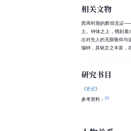
相关文物
西周时期的辉煌见证—
土。钟体之上，镌刻着
出对先人的无限敬仰与
编钟，其铭文之丰富，
研究书目
《
史记
》
[
5
]
参考资料：