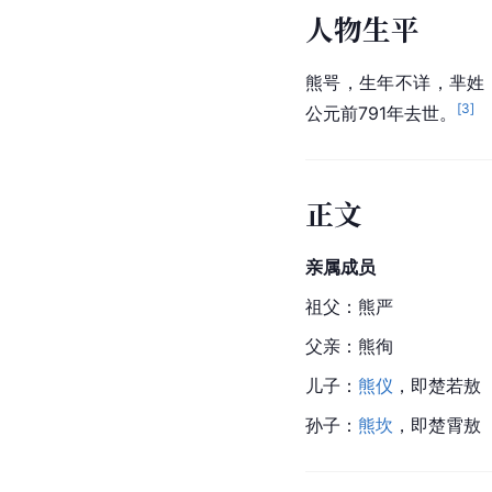
人物生平
熊咢，生年不详，芈姓
[
3
]
公元前791年去世。
正文
亲属成员
祖父：
熊严
父亲：熊徇
儿子：
熊仪
，即
楚若敖
孙子：
熊坎
，即楚霄敖