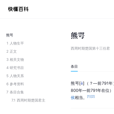
熊咢
熊咢
1
人物生平
西周时期楚国第十三任君
2
正文
3
相关文物
条目
4
研究书目
5
人物关系
熊
咢
[
è
]
（？—前791
6
参考资料
800年—前791年在
7
条目合集
[
1
]
[
2
]
侯
相当。
7.1
西周时期楚国君主