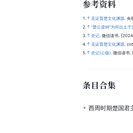
参
考
资
料
1.
见证晋楚文化渊源
.
央
2.
“楚公逆钟”为何出土
3.
史记
.
微信读书.
[2024
4.
见证晋楚文化渊源
.
cn
5.
史记(公版)
.
微信读书.
条
目
合
集
西周时期楚国君