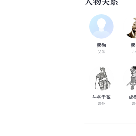
人
物
关
系
熊徇
熊
父亲
儿
斗谷于菟
成
曾孙
曾