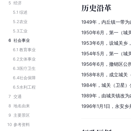
5
经济
历史沿革
5.1
综述
5.2
农业
1949年，内丘镇一带
5.3
工业
1950年6月，第一（
6
社会事业
1953年6月，设城关乡
6.1
教育事业
1954年5月，第一（
6.2
文体事业
1956年6月，撤销区公
6.3
医疗卫生
1958年8月，成立城关
6.4
社会保障
1984年，城关（卫星
6.5
水利工程
1989年，由城关镇改
7
交通
8
地名由来
1996年1月1日，永安
9
主要景区
10
参考资料