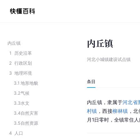
内丘镇
内丘镇
1
历史沿革
河北小城镇建设试点镇
2
行政区划
3
地理环境
条目
3.1
地形地貌
3.2
气候
内丘镇，隶属于
河北省
3.3
水文
村镇
，西接
柳林镇
，北
3.4
自然灾害
月1日零时，全镇常住人口
3.5
自然资源
4
人口