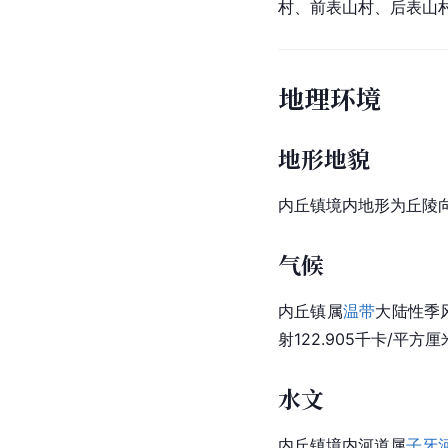
村、前表山村、后表山
地理环境
地形地貌
内丘镇境内地形为丘陵
气候
内丘镇属
温带
大陆性季风
射122.905千卡/平方
水文
内丘镇境内河道属
子牙