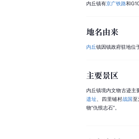
内丘镇有
京广铁路
和G
地名由来
内丘
镇因镇政府驻地位
主要景区
内丘镇境内文物古迹主
遗址
、四里铺村
战国
至
物“仇恨志石”。