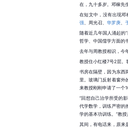
在，九十多岁。邓稼先
在短文中，没有出现邓
强
、周光召、
华罗庚
、
随着近几年国人涌起的
哲学、中国儒学方面的
去年与周教授相识，今
教授住小红楼7号2层。
书房在隔壁，因为东西
里。玻璃门反射着窗外
来教授刚刚申请了一个1
“回想自己治学所受的
代学数学，训练严密的
学的基本功训练。”教
其间，有电话来，原来