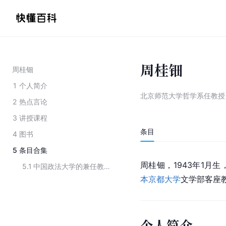
周桂钿
周桂钿
1
个人简介
北京师范大学哲学系任教授
2
热点言论
3
讲授课程
条目
4
图书
5
条目合集
周桂钿，1943年1月生
5.1
中国政法大学的兼任教师
本京都大学
文学部客座
个人简介