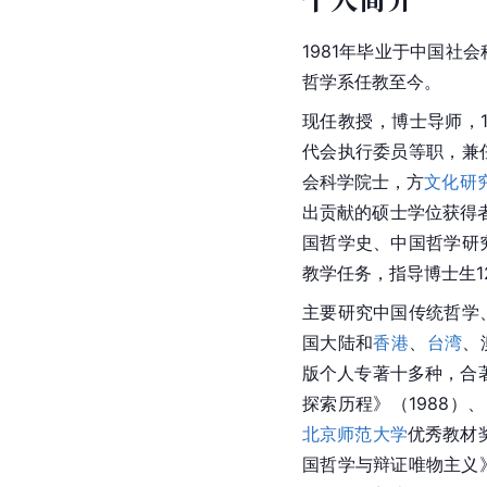
1981年毕业于中国社
哲学系任教至今。
现任教授，博士导师，1
代会执行委员等职，兼
会科学院
士，方
文化研
出贡献的硕士学位获得
国哲学史、中国哲学研
教学任务，指导博士生1
主要研究中国传统哲学
国大陆和
香港
、
台湾
、
版个人专著十多种，合著
探索历程》（1988）
北京师范大学
优秀教材
国哲学与辩证唯物主义》