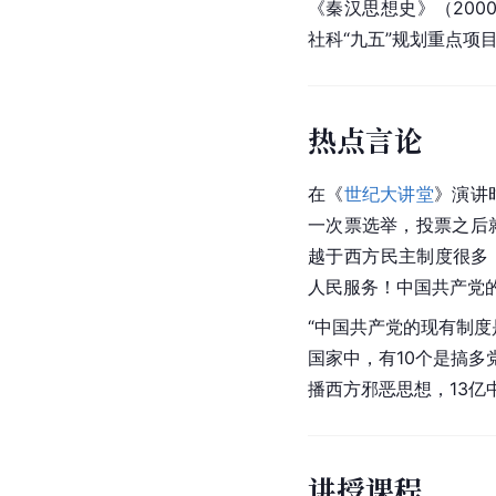
《秦汉思想史》（200
社科“九五”规划重点项
热点言论
在《
世纪大讲堂
》演讲
一次票选举，投票之后
越于西方民主制度很多
人民服务！中国共产党
“中国共产党的现有制
国家中，有10个是搞多
播西方邪恶思想，13亿
讲授课程