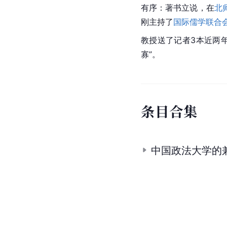
有序：著书立说，在
北
刚主持了
国际儒学联合
教授送了记者3本近两
寡”。
条
目
合
集
中国政法大学的