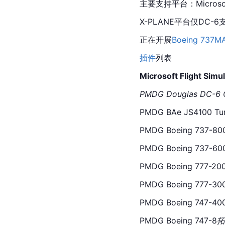
主要支持平台：Microsoft F
X-PLANE
平台仅DC-6
正在开展
Boeing
737M
插件
列表
Microsoft Flight Si
PMDG Douglas DC-6 
PMDG BAe JS4100 Tu
PMDG Boeing 737-80
PMDG Boeing 737-60
PMDG Boeing 777-20
PMDG Boeing 777-30
PMDG Boeing 747-40
PMDG Boeing 747-8
拓