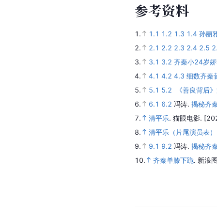
参
考
资
料
1.
1.1
1.2
1.3
1.4
孙丽
2.
2.1
2.2
2.3
2.4
2.5
2
3.
3.1
3.2
齐秦小24岁
4.
4.1
4.2
4.3
细数齐秦
5.
5.1
5.2
《善良背后》
6.
6.1
6.2
冯涛.
揭秘齐秦
7.
清平乐
.
猫眼电影.
[20
8.
清平乐（片尾演员表）
9.
9.1
9.2
冯涛.
揭秘齐秦
10.
齐秦单膝下跪
.
新浪图