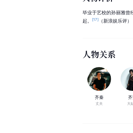
毕业于艺校的孙丽雅曾
[
17
]
起。
（
新浪娱乐
评）
人
物
关
系
齐秦
齐
丈夫
大