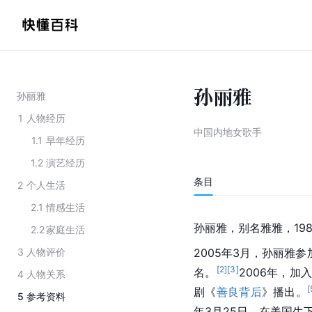
孙丽雅
孙丽雅
1
人物经历
中国内地女歌手
1.1
早年经历
1.2
演艺经历
条目
2
个人生活
2.1
情感生活
孙丽雅，别名雅雅，19
2.2
家庭生活
3
人物评价
2005年3月，孙丽雅参
[
2
]
[
3
]
名。
2006年，加
4
人物关系
[
剧《
善良背后
》播出。
5
参考资料
年3月25日，在美国生下