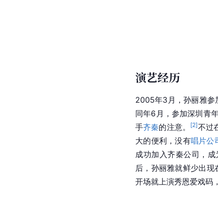
演艺经历
2005年3月，孙丽雅
同年6月，参加深圳青
[
2
]
手
齐秦
的注意。
不过
大的便利，没有
唱片公
成功加入齐秦公司，成为
后，孙丽雅就鲜少出现
开场就上演秀恩爱戏码，