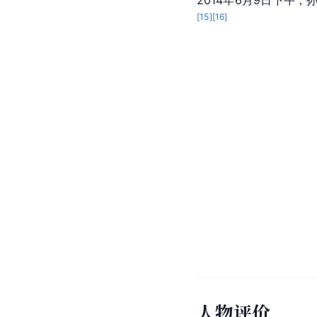
[
15
]
[
16
]
人物评价