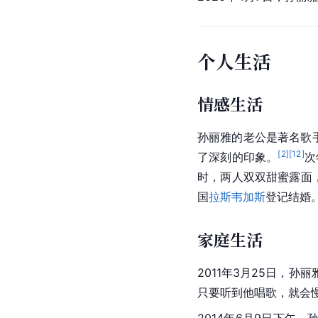
个人生活
情感生活
孙丽雅的老公是著名歌
[
2
]
[
12
]
了深刻的印象。
次
时，两人双双甜蜜露面
国
拉斯韦加斯
登记结婚
家庭生活
2011年3月25日，孙
只要听到他唱歌，就会
2014年6月9日下午，