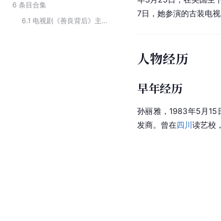
6
条目合集
7日，她参演的古装电
6.1
电视剧《善良背后》主要演员
人物经历
早年经历
孙丽雅，1983年5月
发商。曾在
四川
读艺校