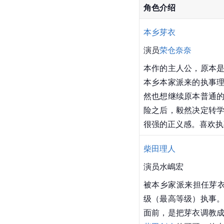
角色介绍
本乡芽衣
演员
荣仓奈奈
本作的主人公，原本
本乡本家派来的执事
然也想继续原本普通
险之后，毅然决定转
很强的正义感。喜欢执
柴田理人
演员
水嶋宏
被本乡家派来担任芽
级（最高等级）执事
面前，是把芽衣调教