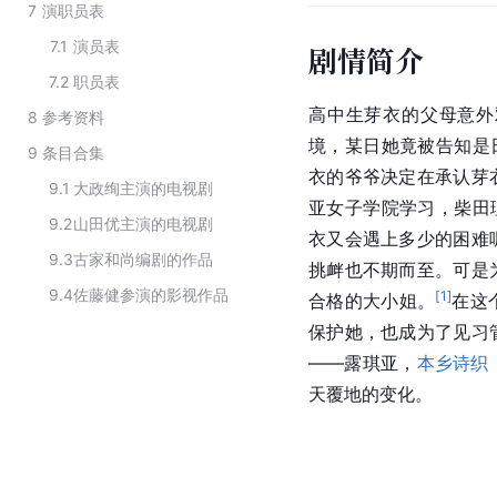
7
演职员表
7.1
演员表
剧情简介
7.2
职员表
高中生芽衣的父母意外
8
参考资料
境，某日她竟被告知是
9
条目合集
衣的爷爷决定在承认芽
9.1
大政绚主演的电视剧
亚女子学院学习，柴田
9.2
山田优主演的电视剧
衣又会遇上多少的困难
9.3
古家和尚编剧的作品
挑衅也不期而至。可是
9.4
佐藤健参演的影视作品
[
1
]
合格的大小姐。
在这
保护她，也成为了见习
——
露琪亚
，
本乡诗织
天覆地的变化。