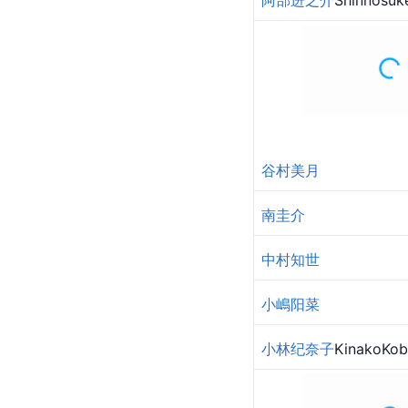
阿部进之介
Shinnosuk
谷村美月
南圭介
中村知世
小嶋阳菜
小林纪奈子
KinakoKob