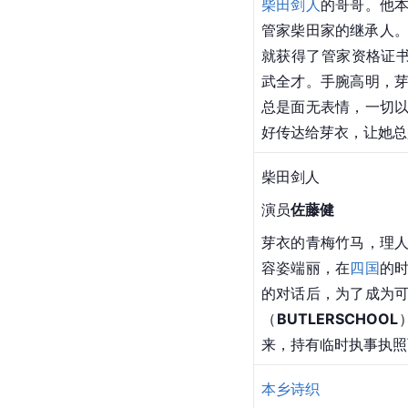
柴田剑人
的哥哥。他
管家柴田家的继承人。
就获得了管家资格证
武全才。手腕高明，
总是面无表情，一切
好传达给芽衣，让她总
柴田剑人
演员
佐藤健
芽衣的青梅竹马，理
容姿端丽，在
四国
的
的对话后，为了成为
（
BUTLERSCHOOL
来，持有临时执事执照
本乡诗织