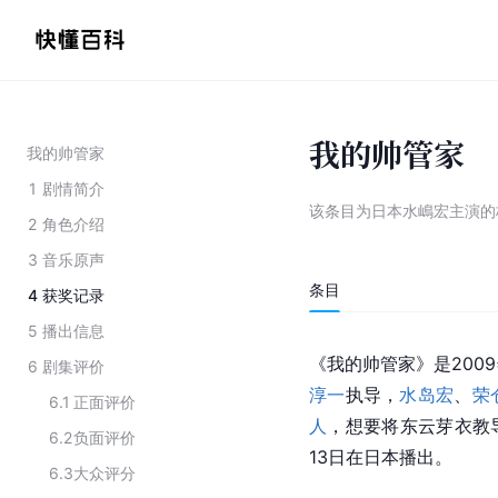
我的帅管家
我的帅管家
1
剧情简介
该条目为
日本水嶋宏主演的
2
角色介绍
3
音乐原声
条目
4
获奖记录
5
播出信息
《我的帅管家》是200
6
剧集评价
淳一
执导，
水岛宏
、
荣
6.1
正面评价
人
，想要将东云芽衣教
6.2
负面评价
13日在日本播出。
6.3
大众评分