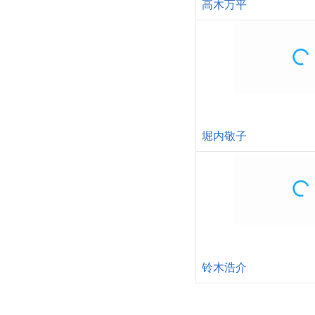
高木万平
堀内敬子
铃木浩介