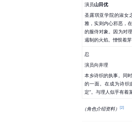
演员
山田优
圣露琪亚学院的淑女
雅，实则内心邪恶，
的服侍对象。因为对
遏制的火焰。憎恨着芽
忍
演员
向井理
本乡诗织的执事。同
的一面。在成为诗织
定”。与理人似乎有着
[
2
]
（角色介绍资料）