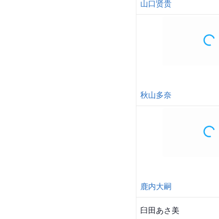
山口贤贵
秋山多奈
鹿内大嗣
臼田あさ美