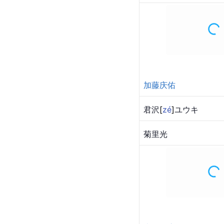
加藤庆佑
君
沢
[
zé
]
ユウキ
菊里光