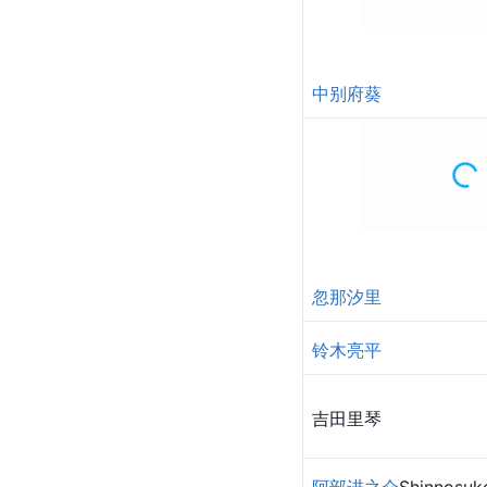
中别府葵
忽那汐里
铃木亮平
吉田里琴