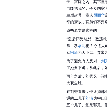
子，宫庭之内，其它皇
岂能把我的儿子及国家
皇后封号。贵人
阴丽华
幸的变故，官员们不要
诏书原文是这样的：
“皇后怀势怨怼，数违
孤，恭
承明
祀？今遣大
奉
宗庙
为天下母。异常
为了避免有人反对，
刘
了她要下跪，从此后，
两年之后，刘秀又下诏
大获全胜。
在刘秀看来，他废掉郭
通
的二儿子
刘辅
为
中山
五个儿子、堂兄郭竟、