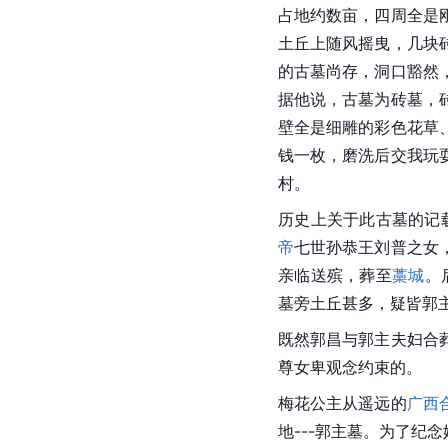
占地约数亩，四周全是
土丘上随风摇曳，几块
的古墓尚存，洞口豁然
据他说，古墓为砖墓，
壁全是细雕的彩色花草
钱一枚，磨洗后交我玩
村。
历史上关于此古墓的记
帝
七世孙恭王刘普之女
亲临送殡，葬至
藁城
。
墓旁土丘甚多，疑皆郭主
既然
郭昌
与郭主夫妇合
尊女卑观念约束的。
梅花公主从遥远的
广西
地---郭主墓。为了纪