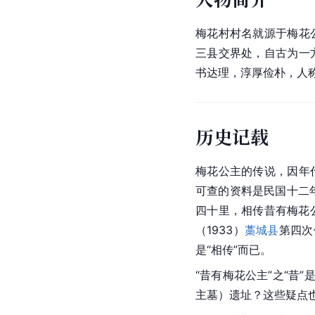
梅花村村名就源于梅花
三县交界处，自古为一
书达理，淳厚俭朴，人
历史记载
梅花公主的传说，因年
可查的资料是民国十二年
四十里，相传昔有梅花
（1933）
藁城县
第四次
是“相传”而已。
“昔有梅花公主”之“
主墓）遗址？这些疑点