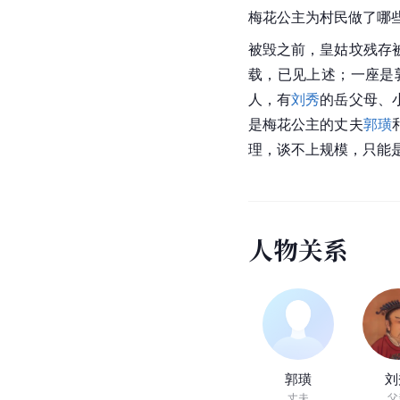
梅花公主为村民做了哪
被毁之前，皇姑坟残存
载，已见上述；一座是
人，有
刘秀
的岳父母、
是梅花公主的丈夫
郭璜
理，谈不上规模，只能是
人
物
关
系
郭璜
刘
丈夫
父