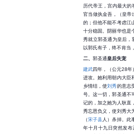
历代帝王，宫内最大的
官当做
执金吾
，（皇帝
的；但他不能不考虑江
十分稳固。阴丽华也是
秀就立郭圣通为皇后，
以郭氏有子，终不肯当
二、
郭圣通
皇后失宠
建武
四年，（公元28年
进攻。她利用朝内大臣
乡情结，使
刘秀
的意志
号。这一切，
郭圣通
不
记的，加之她为人耿直
秀忘恩负义，使刘秀大
（
宋子县
人）杀掉。此
年十月十九日突然发布