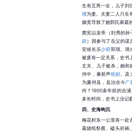
生有五男一女，儿子
刘
璜
为妻。夫妻二人只生
姻竟导致了她郭氏家庭
窦宪以皇帝（刘秀的孙
尉
）因参与了岳父的谋
安候长乐
少府
郭璜
。璜
被废有一定关系，史书
丈夫、儿子被杀，她和
侍中，兼射声
校尉
。及
为廉州县，县治在今
广
何？1900多年前的
多长时间，史书上没记
四、史海钩沉
梅花村东一公里有一处
墓烧纸祭奠、磕头祈祷