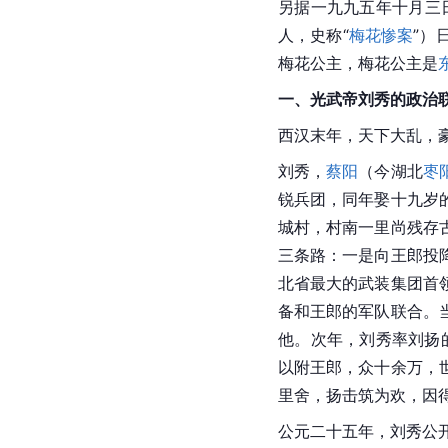
另据一九九五年十月三
人，史称“
梅花惨案
”）
梅花公主，梅花公主是
一、光武帝刘秀的政治
西汉
末年，天下大乱，
刘秀
，
蔡阳
（今湖北
枣
锐兵团，同年娶十九岁
城村，村南一里尚残存
三条路：一是向王郎投
北省
最大的武装集团首
备和王郎的军队联合。
他。次年，刘秀率刘扬
以附王郎，众十余万，
里舍，扬击筑为欢，因
公元二十五年，
刘秀
公