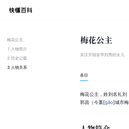
梅花公主
梅花公主
1
人物简介
东汉开国皇帝刘秀的女儿
2
历史记载
3
人物关系
条目
梅花公主，姓刘名礼刘
郭昌
（今
藁
[
gǎo
]
城市梅
人物简介