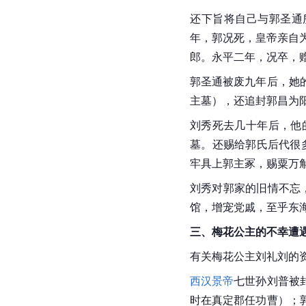
还下旨将自己与郭圣通
年，郭况死，皇帝亲自
郎。永平二年，况卒，
郭圣通
被废九年后，她
主墓），还追封郭昌为
刘秀死去几十年后，他
墓。还赐给郭氏后代很
牢具上郭主冢，赐粟万
刘秀对郭家的旧情不忘
馆，增宠党戚，至乎东
三、梅花公主的不幸遭
有关梅花公主刘礼刘的
西汉
景帝
七世孙刘普被
时在真定郡任功曹）；