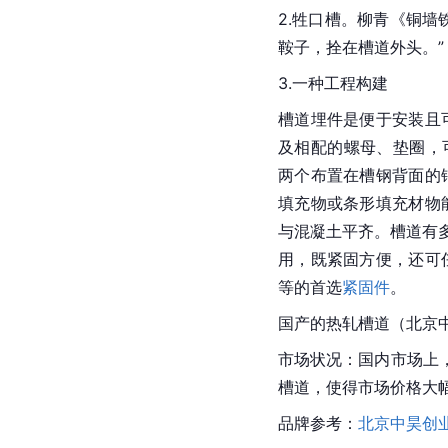
2.牲口槽。
柳青
《铜墙
鞍子，拴在槽道外头。”
3.一种工程构建
槽道埋件是便于安装且
及相配的螺母、垫圈，
两个布置在槽钢背面的
填充物或条形填充材物
与混凝土平齐。槽道有
用，既紧固方便，还可
等的首选
紧固件
。
国产的热轧槽道（北京
市场状况：国内市场上
槽道，使得市场价格大
品牌参考：
北京中昊创