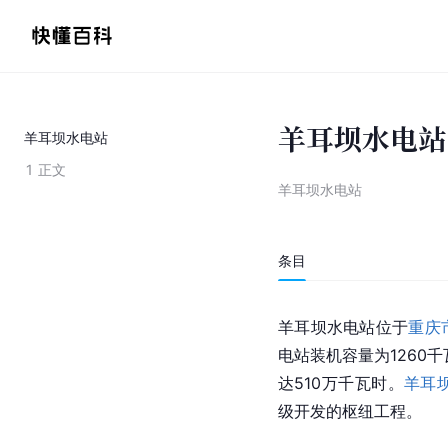
羊耳坝水电站
羊耳坝水电站
1
正文
羊耳坝水电站
条目
羊耳坝水电站位于
重庆
电站装机容量为1260千
达510万千瓦时。
羊耳
级开发的枢纽工程。