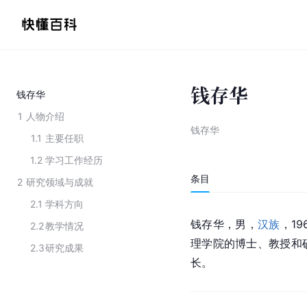
钱存华
钱存华
1
人物介绍
钱存华
1.1
主要任职
1.2
学习工作经历
条目
2
研究领域与成就
2.1
学科方向
钱存华，男，
汉族
，19
2.2
教学情况
理学院的博士、教授和
2.3
研究成果
长。