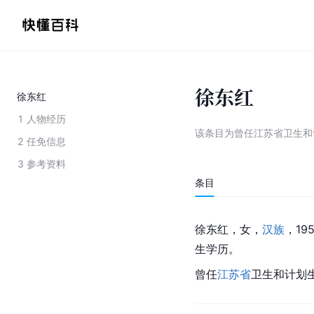
徐东红
徐东红
1
人物经历
该条目为
曾任江苏省卫生和
2
任免信息
3
参考资料
条目
徐东红，女，
汉族
，19
生学历。
曾任
江苏省
卫生和计划