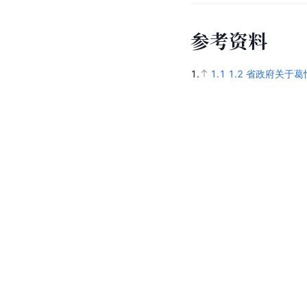
参
考
资
料
1.
1.1
1.2
省政府关于葛