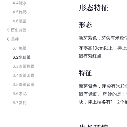
4.4
浇水
形态特征
4.5
施肥
4.6
疏蕾
形态
5
历史背景
新芽紫色，芽尖有米粒似的
6
品种
花葶高10cm以上，捧
6.1
梅瓣
缀有紫红点。
6.2
水仙瓣
6.3
奇瓣蝴蝶
特征
6.4
奇瓣蕊蝶
6.5
奇瓣多瓣
新芽紫色，芽尖有米粒
6.6
素花
缀有紫筋。奇妙的是：
块，捧上端各有1－2
6.7
复轮