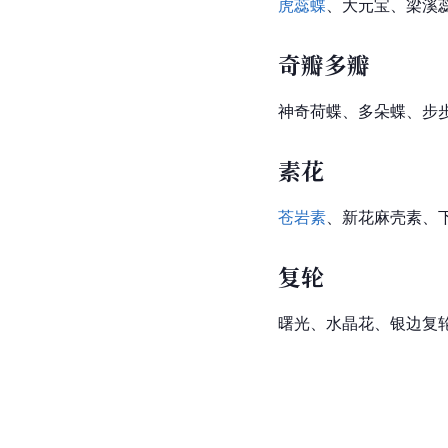
虎蕊蝶
、大元宝、梁溪
奇瓣多瓣
神奇荷蝶、多朵蝶、步
素花
苍岩素
、新花麻壳素、
复轮
曙光、水晶花、银边复