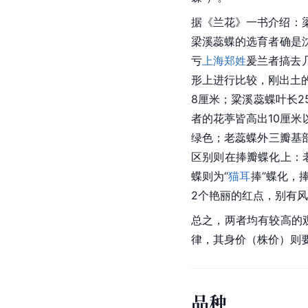
据《兰花》一书介绍：梁
梁溪蕊蝶的选育者确是沈
亏
上海
郑姓
爰兰者搞去
形上进行比较，刚出土
8厘米；粱溪蕊蝶叶长2
者的花葶皆高出10厘
绿色；老蕊蝶外三瓣基
区别则在捧瓣蝶化上：
蝶则为“
猫耳
捧”蝶化，
2个艳丽的红点，别有
总之，两者均有较高的
律，其身价（株价）则
品种