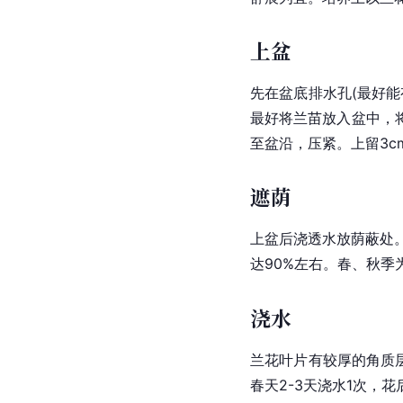
上盆
先在盆底排水孔(最好能
最好将兰苗放入盆中，
至盆沿，压紧。上留3c
遮荫
上盆后浇透水放荫蔽处
达90%左右。春、秋季为
浇水
兰花叶片有较厚的角质
春天2-3天浇水1次，