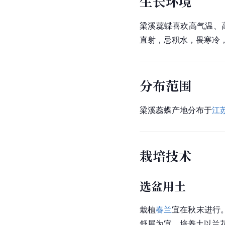
生长环境
梁溪蕊蝶喜欢高气温、
直射，忌积水，畏寒冷，
分布范围
梁溪蕊蝶产地分布于
江
栽培技术
选盆用土
栽植
春兰
宜在秋末进行
舒展为宜。培养土以兰