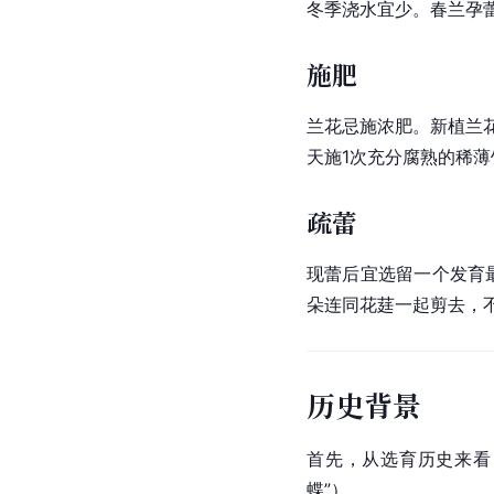
冬季浇水宜少。春兰孕
施肥
兰花忌施浓肥。新植兰花
天施1次充分腐熟的稀
疏蕾
现蕾后宜选留一个发育
朵连同花莛一起剪去，
历史背景
首先，从选育历史来看
蝶”）。