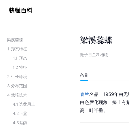
梁溪蕊蝶
梁溪蕊蝶
1
形态特征
微子目兰科植物
1.1
形态
1.2
特征
条目
2
生长环境
3
分布范围
春兰
名品，1959年
4
栽培技术
白色唇化现象，捧上有
4.1
选盆用土
高，叶半垂。
4.2
上盆
4.3
遮荫