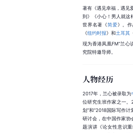
著有《
遇见幸福，遇见
到》《小心！男人就这样
世界名著《
简爱
》。作
《
纽约时报
》和
土耳其
现为香港凤凰FM“兰心
究院特邀导师。
人物经历
2017年，兰心被录取为
位研究生班作家之一。2
划”和“2018国际写作计
研讨会，在中国作家协
题演讲《论女性意识重