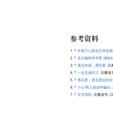
参
考
资
料
1.
作家兰心双语主持首届
2.
音乐咖啡伴书香 湖南
3.
遇见幸福，遇见爱
.
豆
4.
一朵灵魂叫兰
.
豆瓣读
5.
遇见爱，遇见更好的自
6.
小心!男人就这样骗你
.
7.
宝宝驾到
.
豆瓣读书.
[