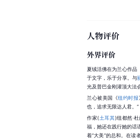
人物评价
外界评价
夏绒活佛在为兰心作品
于文字，乐于分享。与
光及普巴金刚灌顶大法
兰心被
美国
《
纽约时报
也，追求无限达人君。”
作家(
土耳其
)纽都然·
福，她还在践行她的话语
着“大美”的总和。在