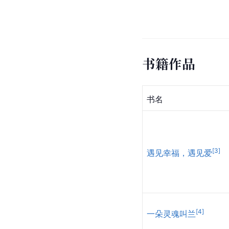
书籍作品
书名
[
3
]
遇见幸福，遇见爱
[
4
]
一朵灵魂叫兰