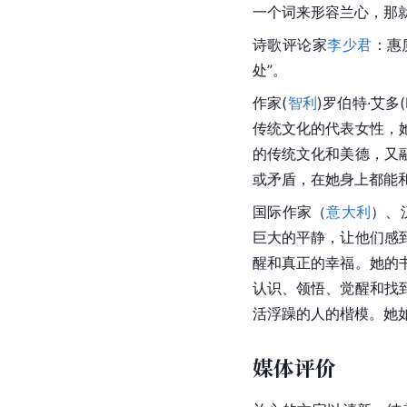
一个词来形容兰心，那就
诗歌评论家
李少君
：惠
处”。
作家(
智利
)罗伯特·艾
传统文化的代表女性，
的传统文化和美德，又
或矛盾，在她身上都能
国际作家（
意大利
）、
巨大的平静，让他们感
醒和真正的幸福。她的
认识、领悟、觉醒和找
活浮躁的人的楷模。她
媒体评价