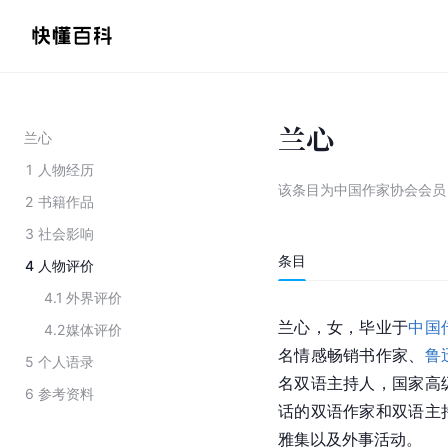
兰心
兰心
1
人物经历
该条目为
中国作家协会会员
2
书籍作品
3
社会影响
条目
4
人物评价
4.1
外界评价
兰心，女，毕业于
中国
4.2
媒体评价
名情感畅销书作家、
鲁
5
个人语录
名双语主持人，国家高
6
参考资料
话的双语作家和双语主
雅集以及外事活动。